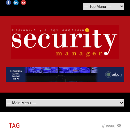
TAG
//
issue 88