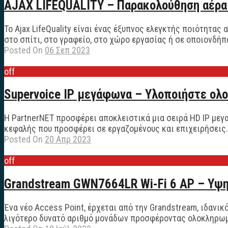
AJAX LIFEQUALITY – Παρακολούθηση αέρα μ
Το Ajax LifeQuality είναι ένας έξυπνος ελεγκτής ποιότητα
στο σπίτι, στο γραφείο, στο χώρο εργασίας ή σε οποιονδήπο
Posted On
06 Σεπ 2023
off
Supervoice IP μεγάφωνα – Υλοποιήστε ολ
Η PartnerNET προσφέρει αποκλειστικά μια σειρά HD IP μεγ
κεφαλής που προσφέρει σε εργαζομένους και επιχειρήσεις. Π
Posted On
20 Απρ 2023
off
Grandstream GWN7664LR Wi-Fi 6 AP – Υψη
Ένα νέο Access Point, έρχεται από την Grandstream, ιδανι
λιγότερο δυνατό αριθμό μονάδων προσφέροντας ολοκληρωμέ