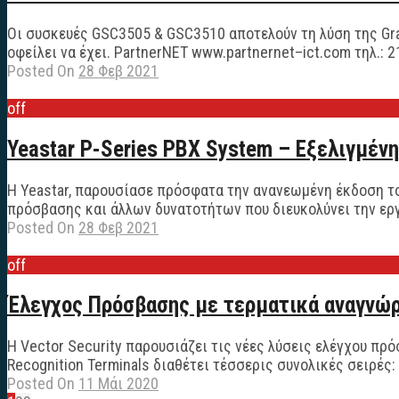
Οι συσκευές GSC3505 & GSC3510 αποτελούν τη λύση της Gr
οφείλει να έχει. PartnerNET www.partnernet–ict.com τηλ.: 2
Posted On
28 Φεβ 2021
off
Yeastar P-Series PBX System – Εξελιγμέ
Η Yeastar, παρουσίασε πρόσφατα την ανανεωμένη έκδοση τ
πρόσβασης και άλλων δυνατοτήτων που διευκολύνει την εργ
Posted On
28 Φεβ 2021
off
Έλεγχος Πρόσβασης με τερματικά αναγνώ
Η Vector Security παρουσιάζει τις νέες λύσεις ελέγχου π
Recognition Terminals διαθέτει τέσσερις συνολικές σειρές: Va
Posted On
11 Μάι 2020