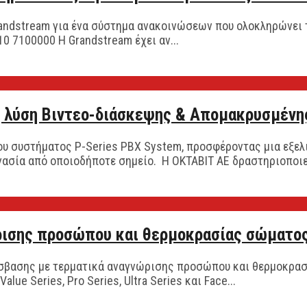
andstream για ένα σύστημα ανακοινώσεων που ολοκληρώνει 
10 7100000 Η Grandstream έχει αν...
νη λύση Βιντεο-διάσκεψης & Απομακρυσμέν
ου συστήματος P-Series PBX System, προσφέροντας μια εξε
ασία από οποιοδήποτε σημείο. H ΟΚΤΑΒΙΤ ΑΕ δραστηριοποιεί
ρισης προσώπου και θερμοκρασίας σώματο
ρόσβασης με τερματικά αναγνώρισης προσώπου και θερμοκρασ
lue Series, Pro Series, Ultra Series και Face...