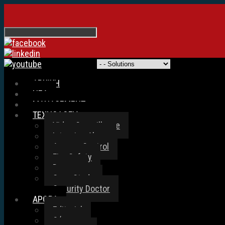
ΑΡΧΙΚΗ
ΝΕΑ
MANAGEMENT
ΤΕΧΝΟΛΟΓΙΑ
Video Surveillance
Intrusion Alarm
Access Control
Fire Safety
Drones
Case Study
Security Doctor
ΑΡΘΡΑ
Editorial
Θέματα