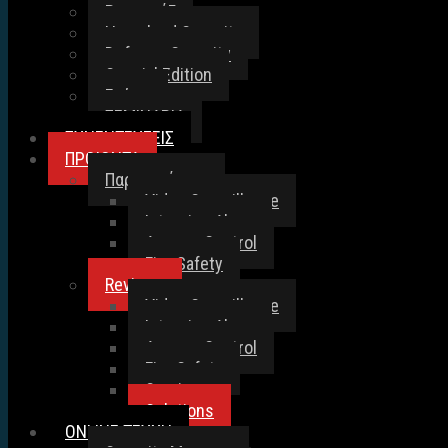
Ρεπορτάζ
Homeland Security
Defence Security
Special Edition
Γνώμη
ΣΕΜΙΝΑΡΙΑ
ΣΥΝΕΝΤΕΥΞΕΙΣ
ΠΡΟΙΟΝΤΑ
Παρουσιάσεις
Video Surveillance
Intrusion Alarm
Access Control
Fire Safety
Reviews
Video Surveillance
Intrusion Alarm
Access Control
Fire Safety
Services
Solutions
ONLINE TEYXH