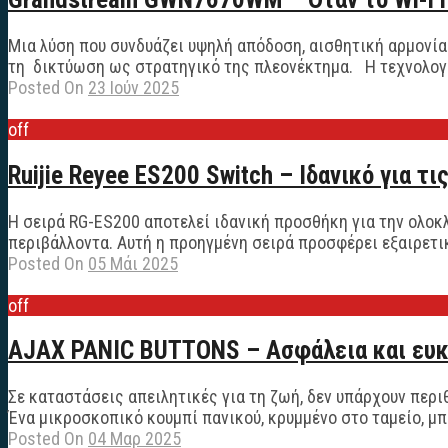
Μια λύση που συνδυάζει υψηλή απόδοση, αισθητική αρμονία 
τη δικτύωση ως στρατηγικό της πλεονέκτημα. Η τεχνολογία 
Posted On
23 Ιούν 2025
off
Ruijie Reyee ES200 Switch – Ιδανικό για τ
Η σειρά RG-ES200 αποτελεί ιδανική προσθήκη για την ολοκ
περιβάλλοντα. Αυτή η προηγμένη σειρά προσφέρει εξαιρετική
Posted On
05 Μάι 2025
off
AJAX PANIC BUTTONS – Ασφάλεια και ευκ
Σε καταστάσεις απειλητικές για τη ζωή, δεν υπάρχουν περι
Ένα μικροσκοπικό κουμπί πανικού, κρυμμένο στο ταμείο, μπ
Posted On
04 Μαρ 2025