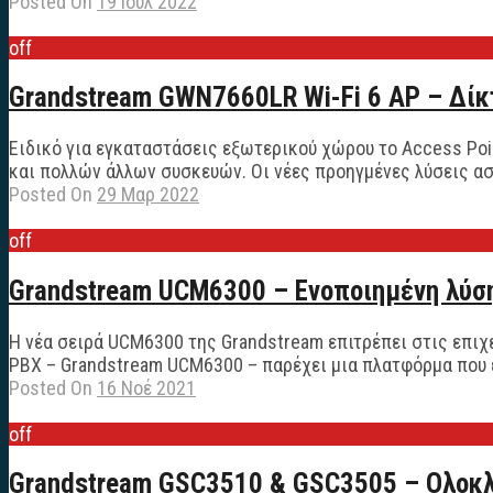
Posted On
19 Ιούλ 2022
off
Grandstream GWN7660LR Wi-Fi 6 AP – Δίκ
Ειδικό για εγκαταστάσεις εξωτερικού χώρου το Access Po
και πολλών άλλων συσκευών. Οι νέες προηγμένες λύσεις ασφ
Posted On
29 Μαρ 2022
off
Grandstream UCM6300 – Ενοποιημένη λύση
Η νέα σειρά UCM6300 της Grandstream επιτρέπει στις επιχ
PBX – Grandstream UCM6300 – παρέχει μια πλατφόρμα που εν
Posted On
16 Νοέ 2021
off
Grandstream GSC3510 & GSC3505 – Ολοκλ