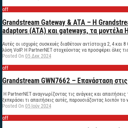
off
Grandstream Gateway & ATA – Η Grandstre
adaptors (ATA) και gateways, τα μοντέλα
Αυτές οι ισχυρές συσκευές διαθέτουν αντίστοιχα 2, 4 και 
λύση VoIP. Η PartnerNET στοχεύοντας να προσφέρει όλες τις
Posted On
05 Δεκ 2024
off
Grandstream GWN7662 – Επανάσταση στις
Η PartnerNET αναγνωρίζοντας τις ανάγκες και απαιτήσεις τ
ξεπεράσει τι απαιτήσεις αυτές, παρουσιάζοντας λοιπόν το 
Posted On
05 Ιούν 2024
off