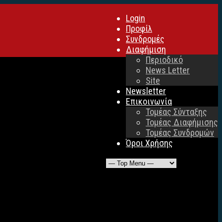
Login
Προφίλ
Συνδρομές
Διαφήμιση
Περιοδικό
News Letter
Site
Newsletter
Επικοινωνία
Τομέας Σύνταξης
Τομέας Διαφήμισης
Τομέας Συνδρομών
Όροι Χρήσης