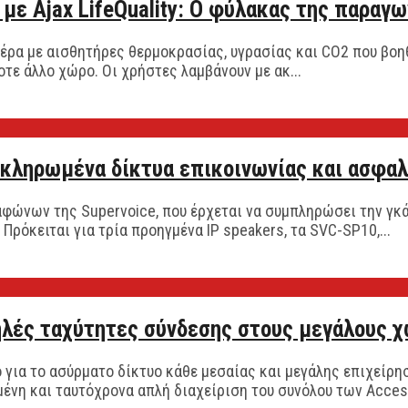
ε Ajax LifeQuality: O φύλακας της παραγ
ς αέρα με αισθητήρες θερμοκρασίας, υγρασίας και CO2 που βο
τε άλλο χώρο. Οι χρήστες λαμβάνουν με ακ...
οκληρωμένα δίκτυα επικοινωνίας και ασφαλ
αφώνων της Supervoice, που έρχεται να συμπληρώσει την γκά
ρόκειται για τρία προηγμένα IP speakers, τα SVC-SP10,...
λές ταχύτητες σύνδεσης στους μεγάλους 
κό για το ασύρματο δίκτυο κάθε μεσαίας και μεγάλης επιχείρ
νη και ταυτόχρονα απλή διαχείριση του συνόλου των Access