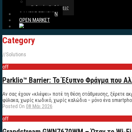
Security Manager
Ειδικές Εκδόσεις
ΟΔΗΓΟΣ ΕΤΑΙΡΙΩΝ
OPEN MARKET
Category
//
Solutions
off
Parklio™ Barrier: Το Έξυπνο Φράγμα που Α
Αν σας έχουν «κλέψει» ποτέ τη θέση στάθμευσης, ξέρετε ακ
φύλακα, χωρίς κωδικό, χωρίς καλώδια – μόνο ένα smartphone
Posted On
08 Μάι 2026
off
Grandstream GWN7670WM – Όταν το Wi-Fi 