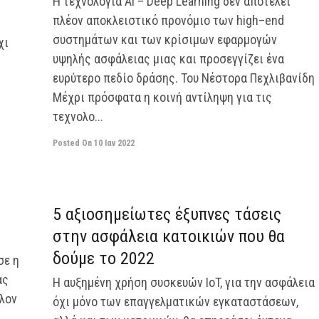
Η τεχνολογία ΑΙ – Deep Learning δεν αποτελεί
πλέον αποκλειστικό προνόμιο των high–end
συστημάτων και των κρίσιμων εφαρμογών
χι
υψηλής ασφάλειας μιας και προσεγγίζει ένα
ευρύτερο πεδίο δράσης. Του Νέστορα Πεχλιβανίδη
Μέχρι πρόσφατα η κοινή αντίληψη για τις
τεχνολο...
Posted On
10 Ιαν 2022
off
off
5 αξιοσημείωτες έξυπνες τάσεις
στην ασφάλεια κατοικιών που θα
δούμε το 2022
σε η
ας
Η αυξημένη χρήση συσκευών IoT, για την ασφάλεια
λον
όχι μόνο των επαγγελματικών εγκαταστάσεων,