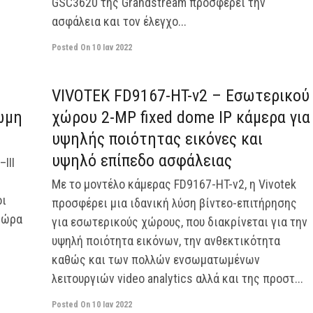
GSC3620 της Grandstream προσφέρει την
ασφάλεια και τον έλεγχο...
Posted On
10 Ιαν 2022
off
off
VIVOTEK FD9167-HT-v2 – Εσωτερικού
ρωμη
χώρου 2-MP fixed dome ΙP κάμερα για
υψηλής ποιότητας εικόνες και
υψηλό επίπεδο ασφάλειας
III
Με το μοντέλο κάμερας FD9167-HT-v2, η Vivotek
οι
προσφέρει μια ιδανική λύση βίντεο-επιτήρησης
θώρα
για εσωτερικούς χώρους, που διακρίνεται για την
υψηλή ποιότητα εικόνων, την ανθεκτικότητα
καθώς και των πολλών ενσωματωμένων
λειτουργιών video analytics αλλά και της προστ...
Posted On
10 Ιαν 2022