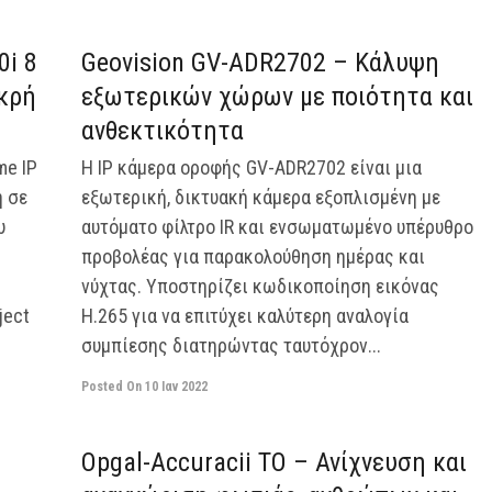
off
off
0i 8
Geovision GV-ADR2702 – Κάλυψη
ικρή
εξωτερικών χώρων με ποιότητα και
ανθεκτικότητα
me IP
Η IP κάμερα οροφής GV-ADR2702 είναι μια
η σε
εξωτερική, δικτυακή κάμερα εξοπλισμένη με
υ
αυτόματο φίλτρο IR και ενσωματωμένο υπέρυθρο
προβολέας για παρακολούθηση ημέρας και
νύχτας. Υποστηρίζει κωδικοποίηση εικόνας
ject
H.265 για να επιτύχει καλύτερη αναλογία
συμπίεσης διατηρώντας ταυτόχρον...
Posted On
10 Ιαν 2022
off
off
Opgal-Accuracii TO – Ανίχνευση και