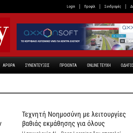
Login
Προφίλ
Συνδρομές
Δ
ΑΡΘΡΑ
ΣΥΝΕΝΤΕΥΞΕΙΣ
ΠΡΟΙΟΝΤΑ
ONLINE TEYXH
ΟΔΗΓΟΣ
off
off
Τεχνητή Νοημοσύνη με λειτουργίες
ν
βαθιάς εκμάθησης για όλους