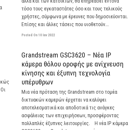
αλλά και των κατοικιών, θα επηρεάσει έντονα
α
τόσο τους εγκαταστάτες όσο και τους τελικούς
χρήστες, σύμφωνα με έρευνες που δημοσιεύονται.
Επίσης και άλλες τάσεις που υιοθετούν...
Posted On
10 Ιαν 2022
off
off
Grandstream GSC3620 – Νέα IP
κάμερα θόλου οροφής με ανίχνευση
κίνησης και έξυπνη τεχνολογία
υπέρυθρων
ρκώς
 Οι
Μια νέα πρόταση της Grandstream στο τομέα
δικτυακών καμερών έρχεται να καλύψει
αποτελεσματικά και αποδοτικά τις ανάγκες
ασφάλειας των επιχειρήσεων, προσφέροντας
πολλαπλές έξυπνες λειτουργίες. Η νέα IP κάμερα