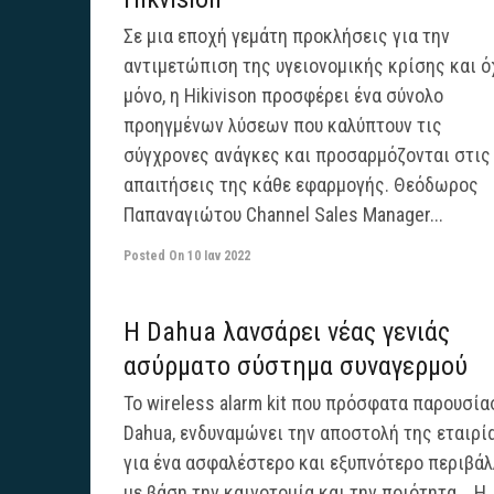
Σε μια εποχή γεμάτη προκλήσεις για την
αντιμετώπιση της υγειονομικής κρίσης και ό
μόνο, η Hikivison προσφέρει ένα σύνολο
προηγμένων λύσεων που καλύπτουν τις
σύγχρονες ανάγκες και προσαρμόζονται στις
απαιτήσεις της κάθε εφαρμογής. Θεόδωρος
Παπαναγιώτου Channel Sales Manager...
Posted On
10 Ιαν 2022
H Dahua λανσάρει νέας γενιάς
ασύρματο σύστημα συναγερμού
Το wireless alarm kit που πρόσφατα παρουσία
Dahua, ενδυναμώνει την αποστολή της εταιρί
για ένα ασφαλέστερο και εξυπνότερο περιβάλ
με βάση την καινοτομία και την ποιότητα. Η