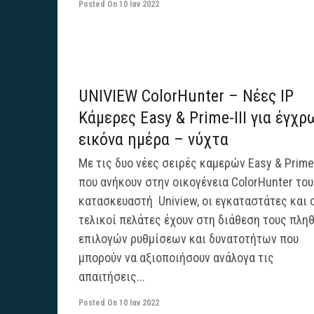
Posted On
10 Ιαν 2022
UNIVIEW ColorHunter – Νέες IP
Κάμερες Easy & Prime-III για έγχ
εικόνα ημέρα – νύχτα
Με τις δυο νέες σειρές καμερών Easy & Prime–
που ανήκουν στην οικογένεια ColorHunter του
κατασκευαστή Uniview, οι εγκαταστάτες και 
τελικοί πελάτες έχουν στη διάθεση τους πλη
επιλογών ρυθμίσεων και δυνατοτήτων που
μπορούν να αξιοποιήσουν ανάλογα τις
απαιτήσεις...
Posted On
10 Ιαν 2022