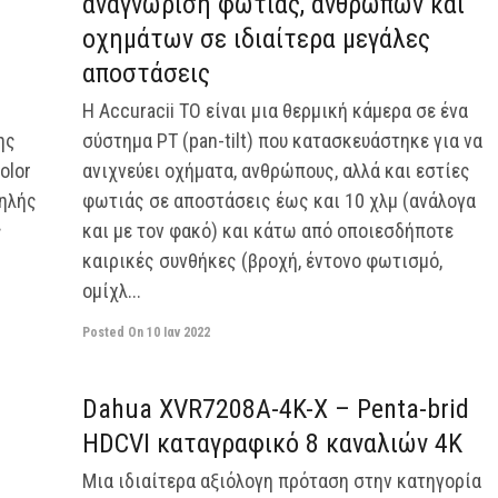
αναγνώριση φωτιάς, ανθρώπων και
οχημάτων σε ιδιαίτερα μεγάλες
αποστάσεις
Η Accuracii TO είναι μια θερμική κάμερα σε ένα
ης
σύστημα PT (pan-tilt) που κατασκευάστηκε για να
olor
ανιχνεύει οχήματα, ανθρώπους, αλλά και εστίες
ψηλής
φωτιάς σε αποστάσεις έως και 10 χλμ (ανάλογα
ς
και με τον φακό) και κάτω από οποιεσδήποτε
καιρικές συνθήκες (βροχή, έντονο φωτισμό,
ομίχλ...
Posted On
10 Ιαν 2022
off
off
Dahua XVR7208A-4K-X – Penta-brid
HDCVI καταγραφικό 8 καναλιών 4Κ
Μια ιδιαίτερα αξιόλογη πρόταση στην κατηγορία