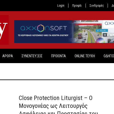
Login
Προφίλ
Συνδρομές
Δ
ΑΡΘΡΑ
ΣΥΝΕΝΤΕΥΞΕΙΣ
ΠΡΟΙΟΝΤΑ
ONLINE TEYXH
ΟΔΗΓΟΣ
off
off
Close Protection Liturgist – Ο
Μονογονέας ως Λειτουργός
Ασφάλειας και Προστασίας του