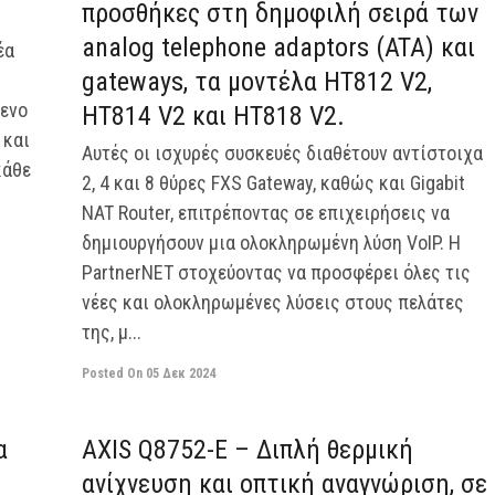
προσθήκες στη δημοφιλή σειρά των
analog telephone adaptors (ATA) και
έα
gateways, τα μοντέλα HT812 V2,
μενο
HT814 V2 και HT818 V2.
 και
Αυτές οι ισχυρές συσκευές διαθέτουν αντίστοιχα
κάθε
2, 4 και 8 θύρες FXS Gateway, καθώς και Gigabit
NAT Router, επιτρέποντας σε επιχειρήσεις να
δημιουργήσουν μια ολοκληρωμένη λύση VoIP. Η
PartnerNET στοχεύοντας να προσφέρει όλες τις
νέες και ολοκληρωμένες λύσεις στους πελάτες
της, μ...
Posted On
05 Δεκ 2024
off
off
α
AXIS Q8752-E – Διπλή θερμική
ανίχνευση και οπτική αναγνώριση, σε