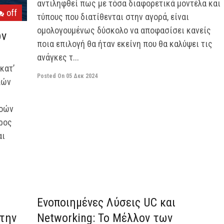
αντιληφθεί πως με τόσα διαφορετικά μοντέλα και
off
τύπους που διατίθενται στην αγορά, είναι
ομολογουμένως δύσκολο να αποφασίσει κανείς
ών
ποια επιλογή θα ήταν εκείνη που θα καλύψει τις
ανάγκες τ...
κατ’
Posted On
05 Δεκ 2024
λών
ροών
ρος
αι
off
off
Ενοποιημένες Λύσεις UC και
την
Networking: Το Μέλλον των