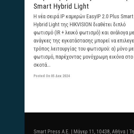
Smart Hybrid Light
Η νέα σειρά IP καμερών EasyIP 2.0 Plus Smart
Hybrid Light της HIKVISION διαθέτει διπλό
φωτισμό (IR + λευκό φωτισμό) και ανάλογα με
ανάγκες της εγκατάστασης μπορεί να επιλεγε
τρόπος λειτουργίας του φωτισμού: α) μόνο με
φωτισμό, παρέχοντας μονόχρωμη εικόνα στο
σκοτά...
Posted On
05 Δεκ 2024
Smart Press A.E. | Μάγερ 11, 10438, Αθήνα | Τ