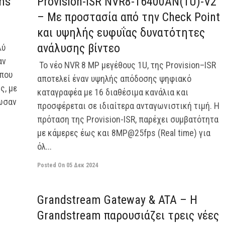
ems
Provision-ISR NVR8-16400AN(1U)-V2
– Με προστασία από την Check Point
και υψηλής ευφυΐας δυνατότητες
ανάλυσης βίντεο
λύ
αν
Το νέο NVR 8 MP μεγέθους 1U, της Provision–ISR
 που
αποτελεί έναν υψηλής απόδοσης ψηφιακό
ς, με
καταγραφέα με 16 διαθέσιμα κανάλια και
ίωσαν
προσφέρεται σε ιδιαίτερα ανταγωνιστική τιμή. Η
πρόταση της Provision-ISR, παρέχει συμβατότητα
με κάμερες έως και 8MP@25fps (Real time) για
όλ...
Posted On
05 Δεκ 2024
off
off
Grandstream Gateway & ATA – Η
Grandstream παρουσιάζει τρεις νέες