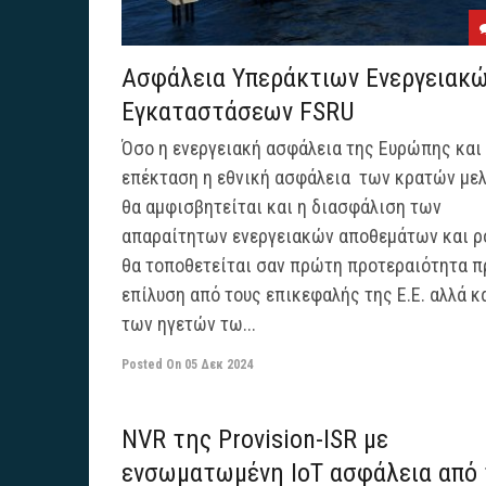
Ασφάλεια Υπεράκτιων Ενεργειακ
Εγκαταστάσεων FSRU
Όσο η ενεργειακή ασφάλεια της Ευρώπης και 
επέκταση η εθνική ασφάλεια των κρατών με
θα αμφισβητείται και η διασφάλιση των
απαραίτητων ενεργειακών αποθεμάτων και 
θα τοποθετείται σαν πρώτη προτεραιότητα π
επίλυση από τους επικεφαλής της E.E. αλλά κ
των ηγετών τω...
Posted On
05 Δεκ 2024
NVR της Provision-ISR με
ενσωματωμένη IoT ασφάλεια από 