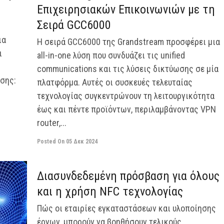
Επιχειρησιακών Επικοινωνιών με τη
Σειρά GCC6000
ια
Η σειρά GCC6000 της Grandstream προσφέρει μια
ι
all-in-one λύση που συνδυάζει τις unified
communications και τις λύσεις δικτύωσης σε μία
σης:
πλατφόρμα. Αυτές οι συσκευές τελευταίας
τεχνολογίας συγκεντρώνουν τη λειτουργικότητα
έως και πέντε προϊόντων, περιλαμβάνοντας VPN
router,...
Posted On
05 Δεκ 2024
off
Διασυνδεδεμένη πρόσβαση για όλους
και η χρήση NFC τεχνολογίας
Πώς οι εταιρίες εγκαταστάσεων και υλοποίησης
έργων, μπορούν να βοηθήσουν τελικούς