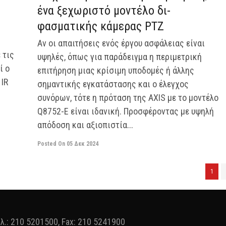
ένα ξεχωριστό μοντέλο δι-
φασματικής κάμερας PTZ
Αν οι απαιτήσεις ενός έργου ασφάλειας είναι
 τις
υψηλές, όπως για παράδειγμα η περιμετρική
ί ο
επιτήρηση μιας κρίσιμη υποδομές ή άλλης
 IR
σημαντικής εγκατάστασης και ο έλεγχος
συνόρων, τότε η πρόταση της AXIS με το μοντέλο
Q8752-E είναι ιδανική. Προσφέροντας με υψηλή
απόδοση και αξιοπιστία...
Posted On
05 Δεκ 2024
1
ηλ.: 210 5201500, Fax: 210 5241900