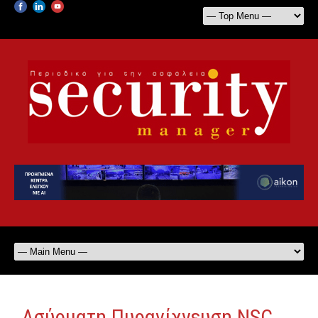
Ασύρματη Πυρανίχνευση NSC