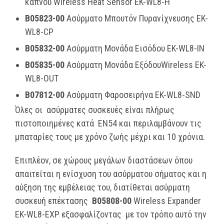
καπνού Wireless Heat Sensor
EK-WL8-H
B05823-00
Ασύρματο Μπουτόν Πυρανίχνευσης EK-
WL8-CP
B05832-00
Ασύρματη Μονάδα Εισόδου EK-WL8-IN
B05835-00
Ασύρματη Μονάδα ΕξόδουWireless EK-
WL8-OUT
B07812-00
Ασύρματη Φαροσειρήνα EK-WL8-SND
Όλες οι ασύρματες συσκευές είναι πλήρως
πιστοποιημένες κατά EN54 και περιλαμβάνουν τις
μπαταρίες τους με χρόνο ζωής μέχρι και 10 χρόνια.
Επιπλέον, σε χώρους μεγάλων διαστάσεων όπου
απαιτείται η ενίσχυση του ασύρματου σήματος και η
αύξηση της εμβέλειας του, διατίθεται ασύρματη
συσκευή επέκτασης
B05808-00
Wireless Expander
EK-WL8-EXP εξασφαλίζοντας με τον τρόπο αυτό την