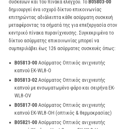
συσκευών και του πίνακα ελέγχου. Το
B05803-00
δημιουργεί ένα ισχυρό δίκτυο επικοινωνίας
επιτηρώντας αδιάλειπτα κάθε ασύρματη συσκευή
μεταφέροντας τα σήματά της για επεξεργασία στον
κεντρικό πίνακα πυρανίχνευσης. Συγκεκριμένα το
δίκτυο ασύρματης επικοινωνίας μπορεί να
συμπεριλάβει έως 126 ασύρματες συσκευές όπως:
B05813-00
Ασύρματος Οπτικός ανιχνευτής
καπνού EK-WL8-O
B05813-02
Ασύρματος Οπτικός ανιχνευτής
καπνού με ενσωματωμένο φάρο
και σειρήνα EK-
WL8-OV
B05817-00
Ασύρματος Οπτικός ανιχνευτής
καπνού EK-WL8-OH (οπτικός &
θερμοκρασίας)
B05821-00
Ασύρματος Οπτικός ανιχνευτής