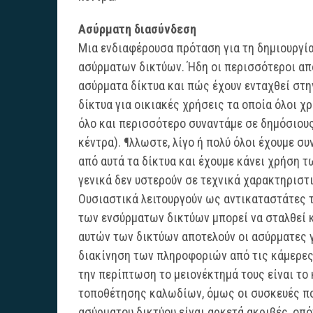
Ασύρματη διασύνδεση
Μια ενδιαφέρουσα πρόταση για τη δημιουργί
ασύρματων δικτύων. Ήδη οι περισσότεροι απ
ασύρματα δίκτυα και πώς έχουν ενταχθεί στ
δίκτυα για οικιακές χρήσεις τα οποία όλοι χ
όλο και περισσότερο συναντάμε σε δημόσιου
κέντρα). ¶λλωστε, λίγο ή πολύ όλοι έχουμε συ
από αυτά τα δίκτυα και έχουμε κάνει χρήση 
γενικά δεν υστερούν σε τεχνικά χαρακτηριστ
Ουσιαστικά λειτουργούν ως αντικαταστάτες τ
των ενσύρματων δικτύων μπορεί να σταλθεί κ
αυτών των δικτύων αποτελούν οι ασύρματες γ
διακίνηση των πληροφοριών από τις κάμερες
την περίπτωση το μειονέκτημά τους είναι το
τοποθέτησης καλωδίων, όμως οι συσκευές πο
ασύρματου δικτύου είναι αρκετά ακριβές, οπό