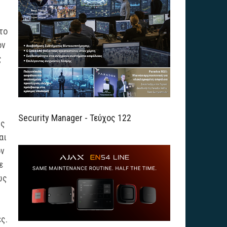
το
ον
ς
Security Manager - Τεύχος 122
ις
αι
όν
ε
ώς
ς.