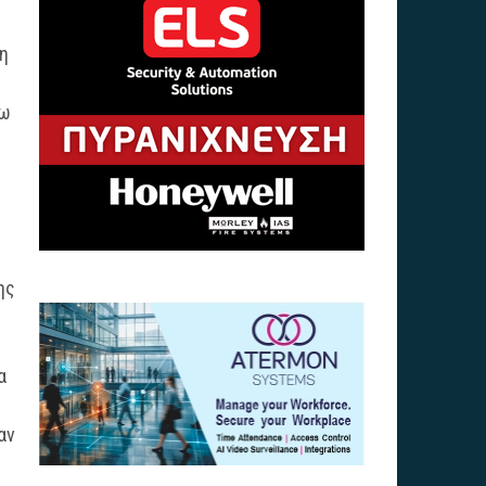
 η
γω
ης
α
αν