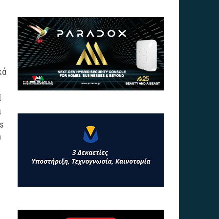
κά
ί
ι
bs
0