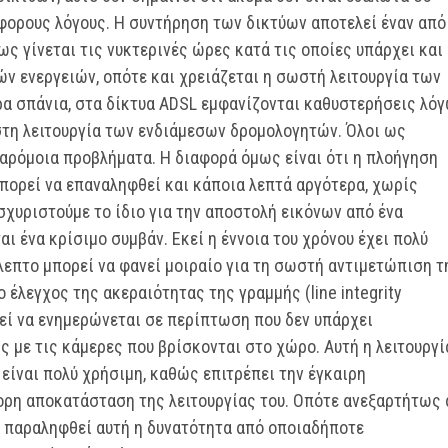
φορους λόγους. Η συντήρηση των δικτύων αποτελεί έναν από
ως γίνεται τις νυκτερινές ώρες κατά τις οποίες υπάρχει και
ν ενεργειών, οπότε και χρειάζεται η σωστή λειτουργία των
ρα σπάνια, στα δίκτυα ADSL εμφανίζονται καθυστερήσεις λό
τη λειτουργία των ενδιάμεσων δρομολογητών. Όλοι ως
παρόμοια προβλήματα. Η διαφορά όμως είναι ότι η πλοήγηση
πορεί να επαναληφθεί και κάποια λεπτά αργότερα, χωρίς
σχυριστούμε το ίδιο για την αποστολή εικόνων από ένα
ι ένα κρίσιμο συμβάν. Εκεί η έννοια του χρόνου έχει πολύ
λεπτο μπορεί να φανεί μοιραίο για τη σωστή αντιμετώπιση τ
 έλεγχος της ακεραιότητας της γραμμής (line integrity
εί να ενημερώνεται σε περίπτωση που δεν υπάρχει
 με τις κάμερες που βρίσκονται στο χώρο. Αυτή η λειτουργί
ίναι πολύ χρήσιμη, καθώς επιτρέπει την έγκαιρη
ορη αποκατάσταση της λειτουργίας του. Οπότε ανεξαρτήτως 
να παραληφθεί αυτή η δυνατότητα από οποιαδήποτε