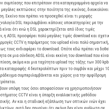
ων συμπίεσης που επιτρέπουν στα καταγεγραμμένα αρχεία να
μεγάλες εκπτώσεις στην ποιότητα της εικόνας, διευκολύνει
η. Εκείνο που πρέπει να προσεχθεί είναι τι μορφής
εχνολογία DSL περιλαμβάνει κάποιες υποκατηγορίες με την
ά είναι ότι ενώ η DSL χαρακτηρίζεται από ίδιες τιμές
ν, η ADSL προσφέρει πολύ μεγάλες τιμές download και σχετι
αρμογές CCTV η παράμετρος του upload είναι πολύ σημαντική,
ίως τους ενδιαφέρει το download. Οπότε εδώ πρέπει να δοθε
τα σε μια σύνδεση ADSL είναι εκείνη του download που είνα
μπίεση, ακόμα και μια ταχύτητα upload της τάξης των 300 kp
τα καταγραφής 4 δευτερολέπτων πριν το συμβάν και μέχρι 1
αράδειγμα συμπεριλαμβάνεται και χώρος για την αμφίδρομη
τρέπεται.
λάβουν υπόψη τους όσοι αποφασίσουν να χρησιμοποιήσουν
υστήματος CCTV είναι η ύπαρξη εναλλακτικής μεθόδου
σικής. Αν και η σταδιακή εξάπλωση των οπτικών ινών έχει
ικτύων, αυτό δεν σημαίνει ότι ακόμα δεν είναι ευάλωτα σε