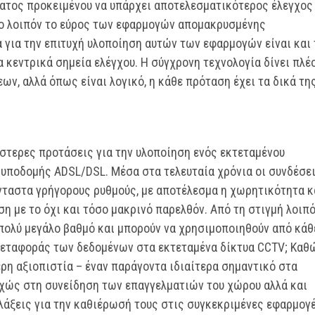
ατος προκειμένου να υπάρχει αποτελεσματικότερος έλεγχος
το λοιπόν το εύρος των εφαρμογών απομακρυσμένης
 για την επιτυχή υλοποίηση αυτών των εφαρμογών είναι και 
 κεντρικά σημεία ελέγχου. Η σύγχρονη τεχνολογία δίνει πλέ
ν, αλλά όπως είναι λογικό, η κάθε πρόταση έχει τα δικά τη
έστερες προτάσεις για την υλοποίηση ενός εκτεταμένου
 υποδομής ADSL/DSL. Μέσα στα τελευταία χρόνια οι συνδέσε
νταστα γρήγορους ρυθμούς, με αποτέλεσμα η χωρητικότητα κ
η με το όχι και τόσο μακρινό παρελθόν. Από τη στιγμή λοιπ
 πολύ μεγάλο βαθμό και μπορούν να χρησιμοποιηθούν από κάθ
ο μεταφοράς των δεδομένων στα εκτεταμένα δίκτυα CCTV; Καθ
ρη αξιοπιστία – έναν παράγοντα ιδιαίτερα σημαντικό στα
χώς στη συνείδηση των επαγγελματιών του χώρου αλλά και
άξεις για την καθιέρωσή τους στις συγκεκριμένες εφαρμογέ