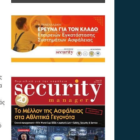
ς
α
νός
ό