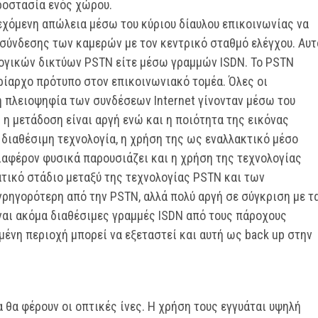
ροστασία ενός χώρου.
εχόμενη απώλεια μέσω του κύριου δίαυλου επικοινωνίας να
σύνδεσης των καμερών με τον κεντρικό σταθμό ελέγχου. Αυτ
λογικών δικτύων PSTN είτε μέσω γραμμών ISDN. Το PSTN
υρίαρχο πρότυπο στον επικοινωνιακό τομέα. Όλες οι
ή πλειοψηφία των συνδέσεων Internet γίνονταν μέσω του
ι η μετάδοση είναι αργή ενώ και η ποιότητα της εικόνας
 διαθέσιμη τεχνολογία, η χρήση της ως εναλλακτικό μέσο
διαφέρον φυσικά παρουσιάζει και η χρήση της τεχνολογίας
ατικό στάδιο μεταξύ της τεχνολογίας PSTN και των
ρηγορότερη από την PSTN, αλλά πολύ αργή σε σύγκριση με τ
ναι ακόμα διαθέσιμες γραμμές ISDN από τους πάροχους
νη περιοχή μπορεί να εξεταστεί και αυτή ως back up στην
 θα φέρουν οι οπτικές ίνες. Η χρήση τους εγγυάται υψηλή