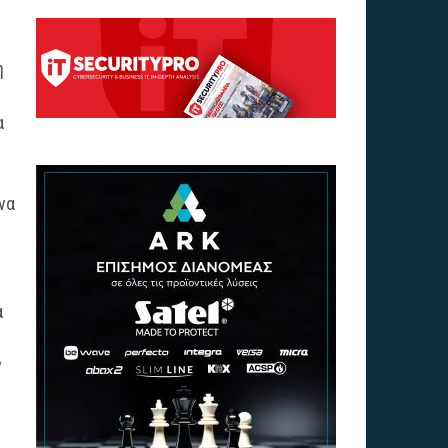
η
α
να
α
ν