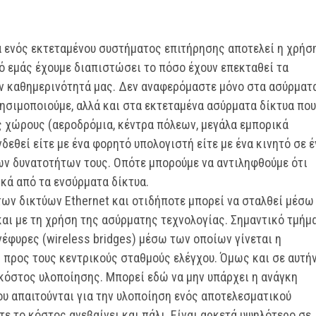
α ενός εκτεταμένου συστήματος επιτήρησης αποτελεί η χρήσ
ό εμάς έχουμε διαπιστώσει το πόσο έχουν επεκταθεί τα
ην καθημερινότητά μας. Δεν αναφερόμαστε μόνο στα ασύρματ
ρησιμοποιούμε, αλλά και στα εκτεταμένα ασύρματα δίκτυα που
ς χώρους (αεροδρόμια, κέντρα πόλεων, μεγάλα εμπορικά
νδεθεί είτε με ένα φορητό υπολογιστή είτε με ένα κινητό σε έ
των δυνατοτήτων τους. Οπότε μπορούμε να αντιληφθούμε ότι
ικά από τα ενσύρματα δίκτυα.
ων δικτύων Ethernet και οτιδήποτε μπορεί να σταλθεί μέσω
αι με τη χρήση της ασύρματης τεχνολογίας. Σημαντικό τμήμ
έφυρες (wireless bridges) μέσω των οποίων γίνεται η
 προς τους κεντρικούς σταθμούς ελέγχου. Όμως και σε αυτή
 κόστος υλοποίησης. Μπορεί εδώ να μην υπάρχει η ανάγκη
υ απαιτούνται για την υλοποίηση ενός αποτελεσματικού
τε το κόστος ανεβαίνει και πάλι. Είναι αρκετά υψηλότερο σε