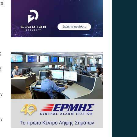
να
ς
ά.
ών
υν