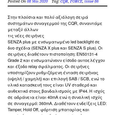
Posted On
08 Μάι 2020
Tag:
CQR
,
FORCE
,
issue 86
Στην πλούσια και πολύ αξιόλογη σειρά
συστημάτων συναγερμού της CQR, συναντάμε
μεταξύ άλλων
τις νέες σειρήνες
SENZA plus με ενσωματωμένο led backlight σε
δυο σχέδια (SENZA X plus και SENZA S plus). Οι
σειρήνες διαθέτουν πιστοποίηση: EN50131-4
Grade 2 και ενσωματώνουν είσοδο αυτοελέγχου
και έξοδο relay σφάλματος. Οι σειρήνες
υποστηρίζουν ρυθμιζόμενη ένταση σειρήνας
(υψηλή / χαμηλή) και επιλογή SAB / SCB, ενώ το
υλικό κατασκευή τους είναι UV σταθερό και
ανθεκτικό στους βανδαλισμούς με IP44. Η ισχύς
σε αδράνεια είναι 40mA ενώ η συνολική ισχύς
σε συναγερμό: 360mA. Διαθέτουν ενδείξεις LED:
Tamper, Hold Off, φόρτιση μπαταρίας και