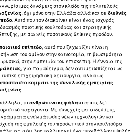
γνωρίσιμες δυνάμεις στον κλάδο της πολυτελούς
λοξενίας
, όχι μόνο στην Ελλάδα αλλά και σε
διεθνές
ίπεδο
. Αυτό που τον διακρίνει είναι ένας ισχυρός
δυασμός ποιοτικής κουλτούρας και στρατηγικής
πτυξης, με σαφείς ποσοτικούς δείκτες προόδου.
ποιοτικό επίπεδο
, αυτό που ξεχωρίζει είναι η
σήλωση του ομίλου στην καινοτομία, τη βιωσιμότητα
, φυσικά, στην εμπειρία του επισκέπτη. Η έννοια της
φάλειας
, για παράδειγμα, δεν αντιμετωπίζεται ως
 τυπική επιχειρησιακή λειτουργία, αλλά ως
απόσπαστο κομμάτι της συνολικής εμπειρίας
λοξενίας
.
ράλληλα, το
ανθρώπινο κεφάλαιο
αποτελεί
οριστικό παράγοντα. Με συνεχείς εκπαιδεύσεις,
ογράμματα ενσωμάτωσης νέων τεχνολογιών και
σχυση της εμπλοκής του προσωπικού στην κουλτούρα
άλειας, ο όμιλος καλλιεργεί ένα περιβάλλον υψηλής