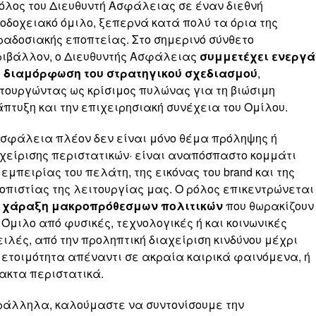
όλος του Διευθυντή Ασφάλειας σε έναν διεθνή
οδοχειακό όμιλο, ξεπερνά κατά πολύ τα όρια της
αδοσιακής εποπτείας. Στο σημερινό σύνθετο
ιβάλλον, ο Διευθυντής Ασφάλειας
συμμετέχει ενεργά
η διαμόρφωση του στρατηγικού σχεδιασμού
,
τουργώντας ως κρίσιμος πυλώνας για τη βιώσιμη
πτυξη και την επιχειρησιακή συνέχεια του Ομίλου.
σφάλεια πλέον δεν είναι μόνο θέμα πρόληψης ή
χείρισης περιστατικών· είναι αναπόσπαστο κομμάτι
 εμπειρίας του πελάτη, της εικόνας του brand και της
οπιστίας της λειτουργίας μας. Ο ρόλος επικεντρώνεται
η
χάραξη μακροπρόθεσμων πολιτικών
που θωρακίζουν
 Όμιλο από φυσικές, τεχνολογικές ή και κοινωνικές
ιλές, από την προληπτική διαχείριση κινδύνου μέχρι
 ετοιμότητα απέναντι σε ακραία καιρικά φαινόμενα, ή
ακτα περιστατικά.
άλληλα, καλούμαστε να συντονίσουμε την