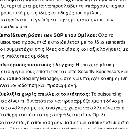
εξωτερική εταιρεία να προσλάβει το υπάρχον εποχικό
προσωπικό με τις ίδιες αποδοχές του ομίλου,
διατηρώντας τη γνώση και την εμπειρία εντός των
μονάδων μας.
Εκπαίδευση βάσει των SOP’s του Ομίλου:
Όλο το
outsourced προσωπικό εκπαιδεύεται με τα ίδια standards
και συμμετέχει στις ίδιες ασκήσεις και αξιολογήσεις με
τις υπόλοιπες ομάδες.
Εσωτερικός ποιοτικός έλεγχος:
Η επιχειρησιακή
λειτουργία τους εποπτεύεται από Security Supervisors και
τον τοπικό Security Manager, ώστε να υπάρχει καθημερινή
ανατροφοδότηση και προσαρμογή.
Ευελιξία χωρίς απώλεια ταυτότητας:
Το outsourcing
μας δίνει τη δυνατότητα να προσαρμόζουμε τη δύναμή
μας ανάλογα με τις ανάγκες, χωρίς να αλλοιώνεται η
σταθερή ταυτότητα της ασφάλειας στον Όμιλο.
κατακλείδι, η απόφαση δεν βασίζεται αποκλειστικά στο