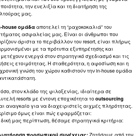
 ποιότητα, την ευελιξία και τη διατήρηση της
λτούρας μας.
n-house ομάδα
αποτελεί τη “ραχοκοκαλιά” του
τήματος ασφαλείας μας. Είναι οι άνθρωποι που
ρίζουν άριστα το περιβάλλον του resort, είναι πλήρως
ρμονισμένοι με τα πρότυπα εξυπηρέτησης και
μετέχουν ενεργά στον στρατηγικό σχεδιασμό και τις
ήσεις ετοιμότητας. Η σταθερότητα, η αφοσίωση και η
χρονική γνώση του χώρου καθιστούν την in-house ομάδα
ντικατάστατη.
όσο, στον κλάδο της φιλοξενίας, ιδιαίτερα σε
υτελή resorts με έντονη εποχικότητα το
outsourcing
αι αναγκαίο για να διαχειριστείς αιχμές πληρότητας.
κρίσιμο όμως είναι
πώς
εφαρμόζεται:
 δική μας περίπτωση, θέσαμε στρατηγικά κριτήρια:
Διατήρηση προσωπικού συνέχειας:
Ζητήσαμε από την