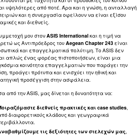
λίσσονται με ταχύτητα και οι προσδοκίες του κοινού
αι υψηλότερες από ποτέ. Άρα και η γνώση, η ανταλλαγή
ειριών και η συνεργασία οφείλουν να είναι εξίσου
αμικές και διεθνείς.
υμμετοχή μου στον
ASIS International
και η τιμή να
ρετώ ως Αντιπρόεδρος του
Aegean Chapter 243
είναι
σωπικά και επαγγελματικά πολύτιμη. Το ASIS δεν
αι απλώς ένας φορέας πιστοποιήσεων, είναι μια
κόσμια κοινότητα επαγγελματιών που παράγει την
ση, προάγει πρότυπα και ενισχύει την ηθική και
ατηγική προσέγγιση στην ασφάλεια.
α από την ASIS, μας δίνεται η δυνατότητα να:
Μοιραζόμαστε διεθνείς πρακτικές και case studies
,
από διαφορετικούς κλάδους και γεωγραφικά
περιβάλλοντα.
Αναβαθμίζουμε τις δεξιότητες των στελεχών μας
,