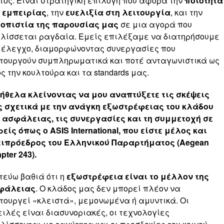
τος. Είναι στρατηγική επιλογή που αφορά την
ποιότητα
 εμπειρίας
, την
ευελιξία στη λειτουργία
, και την
ιοπιστία της παρουσίας μας
σε μια αγορά που
λίσσεται ραγδαία. Εμείς επιλέξαμε να διατηρήσουμε
 έλεγχο, διαμορφώνοντας συνεργασίες που
τουργούν συμπληρωματικά και ποτέ ανταγωνιστικά ως
ς την κουλτούρα και τα standards μας.
ήθελα κλείνοντας να μου αναπτύξετε τις σκέψεις
 σχετικά με την ανάγκη εξωστρέφειας του κλάδου
 ασφάλειας, τις συνεργασίες και τη συμμετοχή σε
είς όπως ο ASIS International, που είστε μέλος και
τιπρόεδρος του Ελληνικού Παραρτήματος (Aegean
pter 243).
τεύω βαθιά ότι η
εξωστρέφεια είναι το μέλλον της
φάλειας
. Ο κλάδος μας δεν μπορεί πλέον να
τουργεί «κλειστά», μεμονωμένα ή αμυντικά. Οι
ιλές είναι διασυνοριακές, οι τεχνολογίες