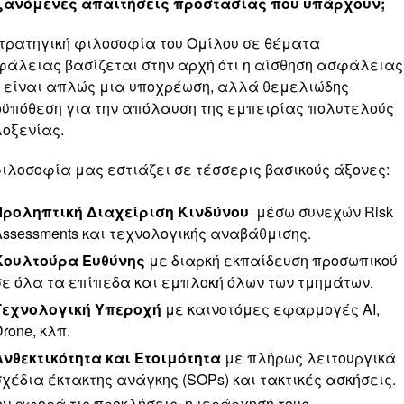
ξανόμενες απαιτήσεις προστασίας που υπάρχουν;
τρατηγική φιλοσοφία του Ομίλου σε θέματα
άλειας βασίζεται στην αρχή ότι η αίσθηση ασφάλειας
 είναι απλώς μια υποχρέωση, αλλά θεμελιώδης
ϋπόθεση για την απόλαυση της εμπειρίας πολυτελούς
οξενίας.
ιλοσοφία μας εστιάζει σε τέσσερις βασικούς άξονες:
Προληπτική Διαχείριση Κινδύνου
μέσω συνεχών Risk
Assessments και τεχνολογικής αναβάθμισης.
Κουλτούρα Ευθύνης
με διαρκή εκπαίδευση προσωπικού
σε όλα τα επίπεδα και εμπλοκή όλων των τμημάτων.
Τεχνολογική Υπεροχή
με καινοτόμες εφαρμογές AI,
rone, κλπ.
Ανθεκτικότητα και Ετοιμότητα
με πλήρως λειτουργικά
σχέδια έκτακτης ανάγκης (SOPs) και τακτικές ασκήσεις.
ν αφορά τις προκλήσεις, η ιεράρχησή τους