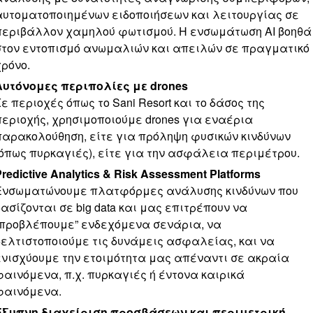
αυτοματοποιημένων ειδοποιήσεων και λειτουργίας σε
περιβάλλον χαμηλού φωτισμού. Η ενσωμάτωση AI βοηθά
στον εντοπισμό ανωμαλιών και απειλών σε πραγματικό
χρόνο.
Αυτόνομες περιπολίες με drones
Σε περιοχές όπως το Sani Resort και το δάσος της
περιοχής, χρησιμοποιούμε drones για εναέρια
παρακολούθηση, είτε για πρόληψη φυσικών κινδύνων
(όπως πυρκαγιές), είτε για την ασφάλεια περιμέτρου.
redictive Analytics & Risk Assessment Platforms
Ενσωματώνουμε πλατφόρμες ανάλυσης κινδύνων που
βασίζονται σε big data και μας επιτρέπουν να
“προβλέπουμε” ενδεχόμενα σενάρια, να
βελτιστοποιούμε τις δυνάμεις ασφαλείας, και να
ενισχύουμε την ετοιμότητα μας απέναντι σε ακραία
φαινόμενα, π.χ. πυρκαγιές ή έντονα καιρικά
φαινόμενα.
Έξυπνη διαχείριση προσβάσεων και περιμετρική