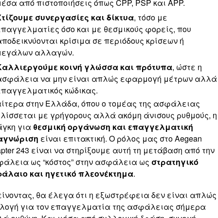
μέσα από πιστοποιήσεις όπως CPP, PSP και APP.
Χτίζουμε συνεργασίες και δίκτυα
, τόσο με
επαγγελματίες όσο και με θεσμικούς φορείς, που
αποδεικνύονται κρίσιμα σε περιόδους κρίσεων ή
μεγάλων αλλαγών.
Καλλιεργούμε κοινή γλώσσα και πρότυπα
, ώστε η
ασφάλεια να μην είναι απλώς εφαρμογή μέτρων αλλά
επαγγελματικός κώδικας.
αίτερα στην Ελλάδα, όπου ο τομέας της ασφάλειας
λίσσεται με γρήγορους αλλά ακόμη άνισους ρυθμούς, η
άγκη για
θεσμική οργάνωση και επαγγελματική
αγνώριση
είναι επιτακτική. Ο ρόλος μας στο Aegean
pter 243 είναι να στηρίξουμε αυτή τη μετάβαση από την
άλεια ως “κόστος” στην ασφάλεια ως
στρατηγικό
φάλαιο και ηγετικό πλεονέκτημα
.
ίνοντας, θα έλεγα ότι η εξωστρέφεια δεν είναι απλώς
λογή για τον επαγγελματία της ασφάλειας σήμερα