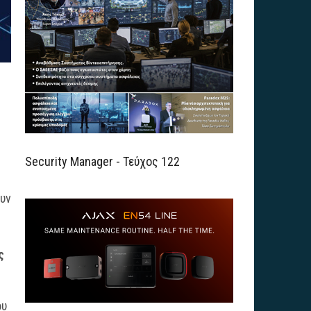
Security Manager - Τεύχος 122
ουν
ς
ου