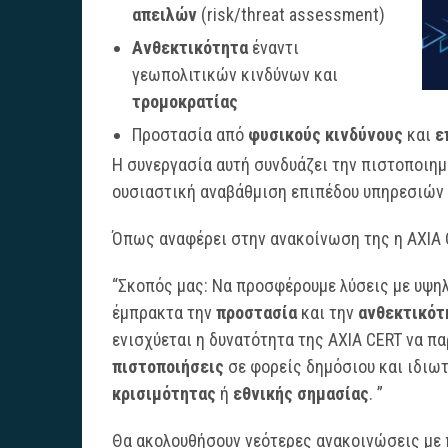
απειλών
(risk/threat assessment)
Ανθεκτικότητα
έναντι
γεωπολιτικών κινδύνων και
τρομοκρατίας
Προστασία από
φυσικούς κινδύνους
και
ε
Η συνεργασία αυτή συνδυάζει την πιστοποιημ
ουσιαστική αναβάθμιση επιπέδου υπηρεσιών 
Όπως αναφέρει στην ανακοίνωση της η AXIA
“Σκοπός μας: Να προσφέρουμε λύσεις με υψηλ
έμπρακτα την
προστασία
και την
ανθεκτικότ
ενισχύεται η δυνατότητα της AXIA CERT να π
πιστοποιήσεις
σε φορείς δημόσιου και ιδιω
κρισιμότητας
ή
εθνικής σημασίας
. ”
Θα ακολουθήσουν νεότερες ανακοινώσεις με 