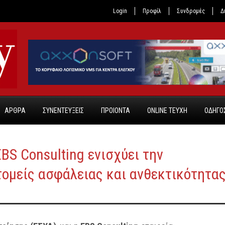
Login
Προφίλ
Συνδρομές
Δ
ΑΡΘΡΑ
ΣΥΝΕΝΤΕΥΞΕΙΣ
ΠΡΟΙΟΝΤΑ
ONLINE TEYXH
ΟΔΗΓΟΣ
BS Consulting ενισχύει την
τομείς ασφάλειας και ανθεκτικότητα