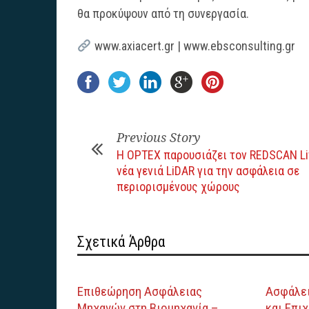
θα προκύψουν από τη συνεργασία.
www.axiacert.gr | www.ebsconsulting.gr
Previous Story
Η OPTEX παρουσιάζει τον REDSCAN Li
νέα γενιά LiDAR για την ασφάλεια σε
περιορισμένους χώρους
Σχετικά Άρθρα
Επιθεώρηση Ασφάλειας
Ασφάλει
Μηχανών στη Βιομηχανία –
και Επι