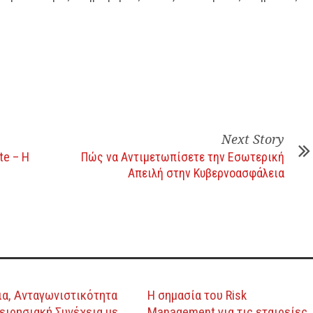
Next Story
te – Η
Πώς να Αντιμετωπίσετε την Εσωτερική
Απειλή στην Κυβερνοασφάλεια
α, Ανταγωνιστικότητα
Η σημασία του Risk
χειρησιακή Συνέχεια με
Management για τις εταιρείες