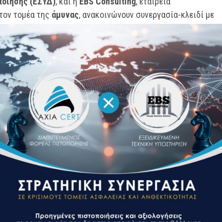
οίησης (ΕΣΥΔ)
, και η
EBS Consulting
, εταιρεία
τον τομέα της
άμυνας
, ανακοινώνουν
συνεργασία-κλειδί με