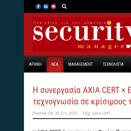
ΑΡΧΙΚΗ
ΝΕΑ
MANAGEMENT
ΤΕΧΝΟΛΟΓΙΑ
H συνεργασία AXIA CERT × E
τεχνογνωσία σε κρίσιμους 
Posted On
30 Σεπ 2025
Tag:
axia cert