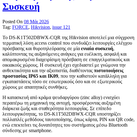
Συσκευή
Posted On
08 Μάι 2026
Tag:
FORCE
,
Hikvision
,
issue 121
Το DS-K1T502DBWX-CQR της Hikvision αποτελεί μια σύγχρονη
τερματική λύση access control που συνδυάζει λειτουργίες ελέγχου
πρόσβασης και θυροτηλεόρασης σε μία
ενιαία συσκευή
,
καλύπτοντας τις αυξανόμενες ανάγκες για ευέλικτη, ασφαλή και
απομακρυσμένα διαχειρίσιμη πρόσβαση σε επαγγελματικούς και
οικιακούς χώρους. Η συσκευή έχει σχεδιαστεί με γνώμονα την
ανθεκτικότητα και την αξιοπιστία, διαθέτοντας
πιστοποιήσεις
προστασίας IP65 και IK09
, που την καθιστούν κατάλληλη για
εγκαταστάσεις τόσο σε εσωτερικούς όσο και σε εξωτερικούς
χώρους με απαιτητικές συνθήκες.
Η κατασκευή από κράμα ψευδαργύρου (zinc alloy) ενισχύει
περαιτέρω τη μηχανική της αντοχή, προσφέροντας αυξημένη
διάρκεια ζωής και σταθερότητα λειτουργίας. Σε επίπεδο
λειτουργικότητας, το DS-K1T502DBWX-CQR υποστηρίζει
πολλαπλές μεθόδους ταυτοποίησης, όπως κάρτα, PIN και QR code,
ενώ επεκτείνει τις δυνατότητες του συστήματος μέσω Bluetooth
σύνδεσης με smartphone.