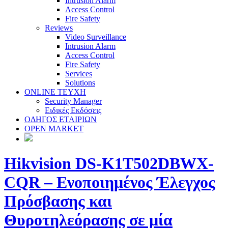
Intrusion Alarm
Access Control
Fire Safety
Reviews
Video Surveillance
Intrusion Alarm
Access Control
Fire Safety
Services
Solutions
ONLINE TEYXH
Security Manager
Ειδικές Εκδόσεις
ΟΔΗΓΟΣ ΕΤΑΙΡΙΩΝ
OPEN MARKET
Hikvision DS-K1T502DBWX-
CQR – Ενοποιημένος Έλεγχος
Πρόσβασης και
Θυροτηλεόρασης σε μία