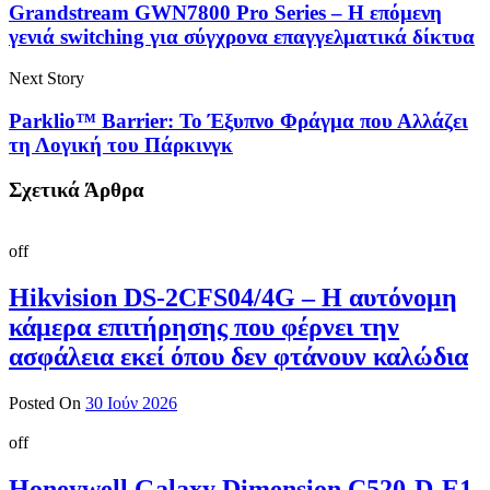
Grandstream GWN7800 Pro Series – Η επόμενη
γενιά switching για σύγχρονα επαγγελματικά δίκτυα
Next Story
Parklio™ Barrier: Το Έξυπνο Φράγμα που Αλλάζει
τη Λογική του Πάρκινγκ
Σχετικά Άρθρα
off
Hikvision DS-2CFS04/4G – Η αυτόνομη
κάμερα επιτήρησης που φέρνει την
ασφάλεια εκεί όπου δεν φτάνουν καλώδια
Posted On
30 Ιούν 2026
off
Honeywell Galaxy Dimension C520-D-E1