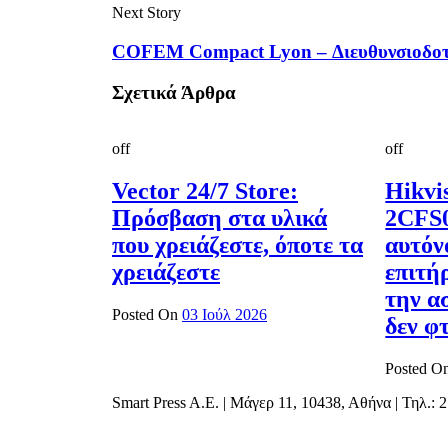
Next Story
COFEM Compact Lyon – Διευθυνσιοδοτο
Σχετικά Άρθρα
off
off
Vector 24/7 Store:
Hikvi
Πρόσβαση στα υλικά
2CFS0
που χρειάζεστε, όποτε τα
αυτόν
χρειάζεστε
επιτή
την α
Posted On
03 Ιούλ 2026
δεν φ
Posted O
Smart Press A.E. | Μάγερ 11, 10438, Αθήνα | Τηλ.: