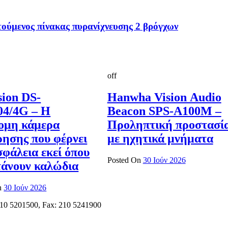
ύμενος πίνακας πυρανίχνευσης 2 βρόγχων
off
sion DS-
Hanwha Vision Audio
4/4G – Η
Beacon SPS-A100M –
ομη κάμερα
Προληπτική προστασί
ρησης που φέρνει
με ηχητικά μνήματα
σφάλεια εκεί όπου
Posted On
30 Ιούν 2026
τάνουν καλώδια
n
30 Ιούν 2026
 210 5201500, Fax: 210 5241900