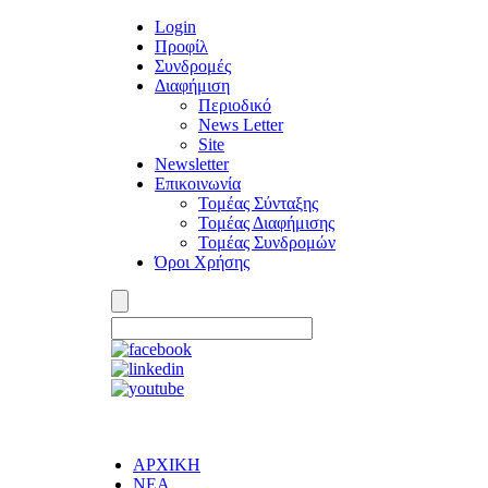
Login
Προφίλ
Συνδρομές
Διαφήμιση
Περιοδικό
News Letter
Site
Newsletter
Επικοινωνία
Τομέας Σύνταξης
Τομέας Διαφήμισης
Τομέας Συνδρομών
Όροι Χρήσης
ΑΡΧΙΚΗ
ΝΕΑ