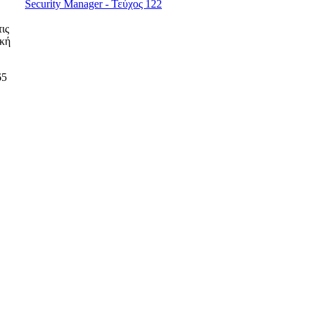
Security Manager - Τεύχος 122
ις
ική
65