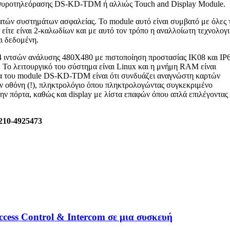
e θυροτηλεόρασης
DS-KD-TDM ή αλλιώς Touch and Display Module.
ατών συστημάτων ασφαλείας. Το module αυτό είναι συμβατό με όλες τ
P είτε είναι 2-καλωδίων και με αυτό τον τρόπο η αναλλοίωτη τεχνολογ
αι δεδομένη.
 4 ιντσών ανάλυσης 480Χ480 με πιστοποίηση προστασίας IK08 και IP
. Το λειτουργικό του σύστημα είναι Linux και η μνήμη RAM είναι
του module DS-KD-TDM είναι ότι συνδυάζει αναγνώστη καρτών
ν οθόνη (!), πληκτρολόγιο όπου πληκτρολογώντας συγκεκριμένο
ην πόρτα, καθώς και display με λίστα επαφών όπου απλά επιλέγοντας
10-4925473
s Control & Intercom σε μια συσκευή