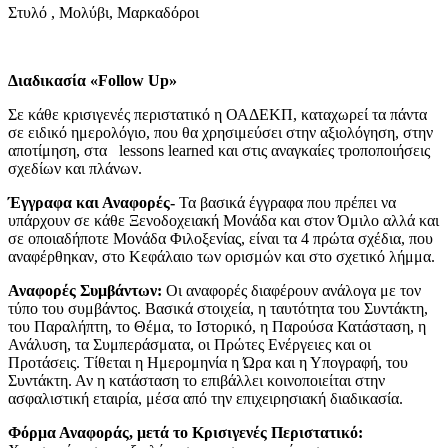
Στυλό , Μολύβι, Μαρκαδόροι
Διαδικασία «
Follow
Up
»
Σε κάθε κρισιγενές περιστατικό η ΟΑΔΕΚΠ, καταχωρεί τα πάντα
σε ειδικό ημερολόγιο, που θα χρησιμεύσει στην αξιολόγηση, στην
αποτίμηση, στα lessons learned και στις αναγκαίες τροποποιήσεις
σχεδίων και πλάνων.
Έγγραφα και Αναφορές-
Τα βασικά έγγραφα που πρέπει να
υπάρχουν σε κάθε Ξενοδοχειακή Μονάδα και στον Όμιλο αλλά και
σε οποιαδήποτε Μονάδα Φιλοξενίας, είναι τα 4 πρώτα σχέδια, που
αναφέρθηκαν, στο Κεφάλαιο των ορισμών και στο σχετικό λήμμα.
Αναφορές Συμβάντων:
Οι αναφορές διαφέρουν ανάλογα με τον
τύπο του συμβάντος. Βασικά στοιχεία, η ταυτότητα του Συντάκτη,
του Παραλήπτη, το Θέμα, το Ιστορικό, η Παρούσα Κατάσταση, η
Ανάλυση, τα Συμπεράσματα, οι Πρώτες Ενέργειες και οι
Προτάσεις. Τίθεται η Ημερομηνία η Ώρα και η Υπογραφή, του
Συντάκτη. Αν η κατάσταση το επιβάλλει κοινοποιείται στην
ασφαλιστική εταιρία, μέσα από την επιχειρησιακή διαδικασία.
Φόρμα Αναφοράς, μετά το Κρισιγενές Περιστατικό: