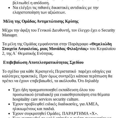
βελτιωθεί η απόδοση.
Να ελέγξει τις πιθανές δικαστικές αντιδικίες με την
ελαχιστοποίηση των αξιώσεων.
Μέλη της Ομάδας Αντιμετώπισης Κρίσης
Μέχρι την άφιξη του Γενικού Διευθυντή, τον έλεγχο έχει ο Security
Manager.
Τα μέλη της Ομάδας εμφαίνονται στην Παράγραφο
«Θεμελιώδη
Στοιχεία Ασφαλείας, μιας Μονάδας Φιλοξενίας»
του Κεφαλαίου
2, της Α΄ Θεματικής Ενότητας.
Επιβεβαίωση Αποτελεσματικότητας Σχεδίου
Το σχέδιο για κάθε Κρισιγενές Περιστατικό παρέχει οδηγίες για
καλύτερες πρακτικές. Πριν όμως συντρέξει κάποια περίπτωση θα
πρέπει να έχουν επιβεβαιωθεί, τα ακόλουθα. Ότι δηλαδή
:
Έχει ήδη πραγματοποιηθεί εκπαίδευση όλου του
προσωπικού (σταδιακή) για ευαισθητοποίηση στα θέματα
hospitality care services security culture.
Έχουν προβλεφθεί ειδικές διαδικασίες, για ΑΜΕΑ,
ηλικιωμένους και παιδιά.
Έχουν συγκροτηθεί Ομάδες. ΠΑΡΑΡΤΗΜΑ «Χ».