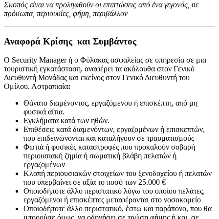
Σκοπός είναι να προληφθούν οι επιπτώσεις από ένα γεγονός, σε
πρόσωπα, περιουσίες, φήμη, περιβάλλον
Αναφορά Κρίσης και Συμβάντος
Ο Security Manager ή ο Φύλακας ασφαλείας σε υπηρεσία σε μια
τουριστική εγκατάσταση, αναφέρει τα ακόλουθα στον Γενικό
Διευθυντή Μονάδας και εκείνος στον Γενικό Διευθυντή του
Ομίλου. Αστραπιαία
:
Θάνατο διαμένοντος, εργαζόμενου ή επισκέπτη, από μη
φυσικά αίτια.
Εγκλήματα κατά των ηθών.
Επιθέσεις κατά διαμενόντων, εργαζομένων ή επισκεπτών,
που επιδεινώνονται και καταλήγουν σε τραυματισμούς
Φωτιά ή φυσικές καταστροφές που προκαλούν σοβαρή
περιουσιακή ζημία ή σωματική βλάβη πελατών ή
εργαζομένων
Κλοπή περιουσιακών στοιχείων του ξενοδοχείου ή πελατών
που υπερβαίνει σε αξία το ποσό των 25.000 €
Οποιοδήποτε άλλο περιστατικό λόγω του οποίου πελάτες,
εργαζόμενοι ή επισκέπτες μεταφέρονται στο νοσοκομείο
Οποιοδήποτε άλλο περιστατικό, έστω και παράπονο, που θα
μπορούσε όμως, να οδηγήσει σε τρώση φήμης ή και σε