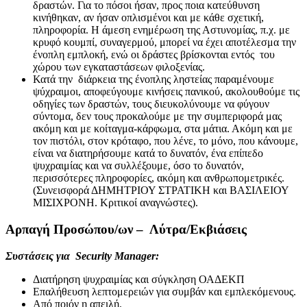
δραστών. Για το πόσοι ήσαν, προς ποια κατεύθυνση
κινήθηκαν, αν ήσαν οπλισμένοι και με κάθε σχετική,
πληροφορία. Η άμεση ενημέρωση της Αστυνομίας, π.χ. με
κρυφό κουμπί, συναγερμού, μπορεί να έχει αποτέλεσμα την
ένοπλη εμπλοκή, ενώ οι δράστες βρίσκονται εντός του
χώρου των εγκαταστάσεων φιλοξενίας.
Κατά την διάρκεια της ένοπλης ληστείας παραμένουμε
ψύχραιμοι, αποφεύγουμε κινήσεις πανικού, ακολουθούμε τις
οδηγίες των δραστών, τους διευκολύνουμε να φύγουν
σύντομα, δεν τους προκαλούμε με την συμπεριφορά μας
ακόμη και με κοίταγμα-κάρφωμα, στα μάτια. Ακόμη και με
τον πιστόλι, στον κρόταφο, που λένε, το μόνο, που κάνουμε,
είναι να διατηρήσουμε κατά το δυνατόν, ένα επίπεδο
ψυχραιμίας και να συλλέξουμε, όσο το δυνατόν,
περισσότερες πληροφορίες, ακόμη και ανθρωπομετρικές.
(Συνεισφορά ΔΗΜΗΤΡΙΟΥ ΣΤΡΑΤΙΚΗ και ΒΑΣΙΛΕΙΟΥ
ΜΙΣΙΧΡΟΝΗ. Kριτικοί αναγνώστες).
Αρπαγή Προσώπου/ων – Λύτρα/Εκβιάσεις
Συστάσεις για
Security
Manager
:
Διατήρηση ψυχραιμίας και σύγκληση ΟΑΔΕΚΠ
Επαλήθευση λεπτομερειών για συμβάν και εμπλεκόμενους.
Από ποιόν η απειλή.