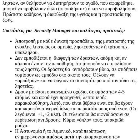
ληστών, αν θελήσουν να διατηρήσουν το αγαθό, που αφαιρέθηκε,
μπορεί να προβάλουν όπλα (οποιαδήποτε) ή και να πυροβολήσουν.
Πρώτιστο καθήκον, η διαφύλαξη της υγείας και η προστασία της
ζωής.
Συστάσεις για Security Manager και καλύτερες πρακτικές:
Αποτροπή με κάθε δυνατή προσπάθεια, της μετατροπής της
ένοπλης ληστείας σε ομηρία, ληστευθέντων ή τρίτου π.χ.
υπαλλήλου.
Δεν εμποδίζεται η διαφυγή των δραστών, ακόμη και αν
κάποιοι έχουν την πεποίθηση, ότι μπορούν να εμποδίσουν
τους ληστές. Οι δράστες θα αντιδράσουν βίαια, σε οτιδήποτε
νομίσουν ως εμπόδιο στο σκοπό τους. Θέλουν να
«αρπάξουν» και να φύγουν το συντομότερο από τον τόπο της
ληστείας.
Δρουν με βάση οργανωμένο σχέδιο, σε ομάδα των 4-5
ατόμων και αφού έχει προηγηθεί, λεπτομερής
παρακολούθηση. Αυτό, που είναι βέβαιο είναι ότι θα έχουν
και «κρυφό» συνεργό ίσως και περισσότερους από έναν. (Οι
λεγόμενοι +1,+2 κλπ). Οι τελευταίοι θα αιφνιδιάσουν σε
περίπτωση αντίδρασης. Κύριο «όπλο» τους, τα ακριβά
ρούχα.
Η Αστυνομία ή το Λιμενικό, κατά περίπτωση,
ενημερώνονται
αμέσως μετά
την απομάκρυνση των