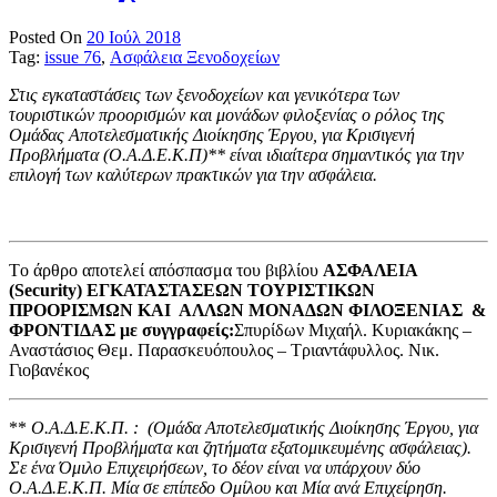
Posted On
20 Ιούλ 2018
Tag:
issue 76
,
Ασφάλεια Ξενοδοχείων
Στις εγκαταστάσεις των ξενοδοχείων και γενικότερα των
τουριστικών προορισμών και μονάδων φιλοξενίας ο ρόλος της
Ομάδας Αποτελεσματικής Διοίκησης Έργου, για Κρισιγενή
Προβλήματα (Ο.Α.Δ.Ε.Κ.Π)** είναι ιδιαίτερα σημαντικός για την
επιλογή των καλύτερων πρακτικών για την ασφάλεια.
Tο άρθρο αποτελεί απόσπασμα του βιβλίου
ΑΣΦΑΛΕΙΑ
(
Security) ΕΓΚΑΤΑΣΤΑΣΕΩΝ ΤΟΥΡΙΣΤΙΚΩΝ
ΠΡΟΟΡΙΣΜΩΝ ΚΑΙ ΑΛΛΩΝ ΜΟΝΑΔΩΝ ΦΙΛΟΞΕΝΙΑΣ &
ΦΡΟΝΤΙΔΑΣ με συγγραφείς:
Σπυρίδων Μιχαήλ. Κυριακάκης –
Αναστάσιος Θεμ. Παρασκευόπουλος – Τριαντάφυλλος. Νικ.
Γιοβανέκος
**
Ο.Α.Δ.Ε.Κ.Π. : (Ομάδα Αποτελεσματικής Διοίκησης Έργου, για
Κρισιγενή Προβλήματα και ζητήματα εξατομικευμένης ασφάλειας).
Σε ένα Όμιλο Επιχειρήσεων, το δέον είναι να υπάρχουν δύο
Ο.Α.Δ.Ε.Κ.Π. Μία σε επίπεδο Ομίλου και Μία ανά Επιχείρηση.