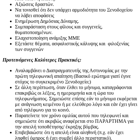
Αξιώσεις δραστών.
Να τονισθεί ότι δεν υπάρχει αρμοδιότητα του Ξενοδοχείου
να λάβει αποφάσεις
Ενημέρωση Δημόσιας Δύναμης.
Συμπαράσταση στους φίλους και συγγενείς,
θυματοποιημένων.
Ελαχιστοποίηση ανάμιξης ΜΜΕ
Εξετάστε θέματα, ασφαλιστικής κάλυψης και φιλοξενίας
των συγγενών
Προτεινόμενες Καλύτερες Πρακτικές
:
Αναλαμβάνει ο Διαπραγματευτής της Αστυνομίας με την
πρώτη τηλεφωνική απαίτηση (Βασικό ερώτημα γιατί έγινε
στόχος το συγκεκριμένο Ξενοδοχείο;)
Σε άλλη περίπτωση, όταν έλθει το μήνυμα, καταγράφονται
επακριβώς οι λέξεις, η ημερομηνία και η ώρα του
τηλεφωνήματος. Σημειώστε επίσης εάν το μήνυμα εκφέρεται
με ανάγνωση κειμένου ή με ελεύθερο λόγο και εάν έχει γίνει
από τηλέφωνο για το κοινό.
Παρατείνετε τον χρόνο ομιλίας αυτού που τηλεφωνεί και
σημειώστε ότι ακριβώς αναφέρεται στο ΠΑΡΑΡΤΗΜΑ για
την απειλή τοποθέτησης/ έκρηξης βόμβας.
Επιβεβαιώστε ότι η απειλή είναι αληθινή (π.χ. εάν έχει
ληφθεί όμηρος ή έχει συμβεί άλλο περιστατικό).