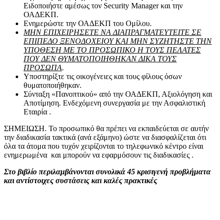
Ειδοποιήστε αμέσως τον Security Manager και την
ΟΑΔΕΚΠ.
Ενημερώστε την ΟΑΔΕΚΠ του Ομίλου.
ΜΗΝ ΕΠΙΧΕΙΡΗΣΕΤΕ ΝΑ ΔΙΑΠΡΑΓΜΑΤΕΥΤΕΙΤΕ ΣΕ
ΕΠΙΠΕΔΟ ΞΕΝΟΔΟΧΕΙΟΥ ΚΑΙ ΜΗΝ ΣΥΖΗΤΗΣΤΕ ΤΗΝ
ΥΠΟΘΕΣΗ ΜΕ ΤΟ ΠΡΟΣΩΠΙΚΟ Η ΤΟΥΣ ΠΕΛΑΤΕΣ
ΠΟΥ ΔΕΝ ΘΥΜΑΤΟΠΟΙΗΘΗΚΑΝ ΔΙΚΑ ΤΟΥΣ
ΠΡΟΣΩΠΑ
.
Υποστηρίξτε τις οικογένειες και τους φίλους όσων
θυματοποιήθηκαν.
Σύνταξη «Πανοπτικού» από την ΟΑΔΕΚΠ, Αξιολόγηση και
Αποτίμηση. Ενδεχόμενη συνεργασία με την Ασφαλιστική
Εταιρία .
ΣΗΜΕΙΩΣΗ. Το προσωπικό θα πρέπει να εκπαιδεύεται σε αυτήν
την διαδικασία τακτικά (ανά εξάμηνο) ώστε να διασφαλίζεται ότι
όλα τα άτομα που τυχόν χειρίζονται το τηλεφωνικό κέντρο είναι
ενημερωμένα και μπορούν να εφαρμόσουν τις διαδικασίες .
Στο βιβλίο περιλαμβάνονται συνολικά 45 κρισιγενή προβλήματα
και αντίστοιχες συστάσεις και καλές πρακτικές