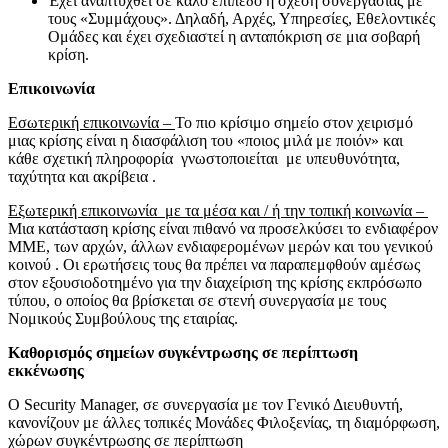
Έχει αναπτυχθεί σε καλό επίπεδο η σχέση συνεργασίας με
τους «Συμμάχους». Δηλαδή, Αρχές, Υπηρεσίες, Εθελοντικές
Ομάδες και έχει σχεδιαστεί η ανταπόκριση σε μια σοβαρή
κρίση.
Επικοινωνία
Εσωτερική επικοινωνία –
Το πιο κρίσιμο σημείο στον χειρισμό
μιας κρίσης είναι η διασφάλιση του «ποιος μιλά με ποιόν» και
κάθε σχετική πληροφορία γνωστοποιείται με υπευθυνότητα,
ταχύτητα και ακρίβεια .
Εξωτερική επικοινωνία με τα μέσα και / ή την τοπική κοινωνία –
Μια κατάσταση κρίσης είναι πιθανό να προσελκύσει το ενδιαφέρον
ΜΜΕ, των αρχών, άλλων ενδιαφερομένων μερών και του γενικού
κοινού . Οι ερωτήσεις τους θα πρέπει να παραπεμφθούν αμέσως
στον εξουσιοδοτημένο για την διαχείριση της κρίσης εκπρόσωπο
τύπου, ο οποίος θα βρίσκεται σε στενή συνεργασία με τους
Νομικούς Συμβούλους της εταιρίας.
Καθορισμός σημείων συγκέντρωσης σε περίπτωση
εκκένωσης
Ο Security Manager, σε συνεργασία με τον Γενικό Διευθυντή,
κανονίζουν με άλλες τοπικές Μονάδες Φιλοξενίας, τη διαμόρφωση,
χώρων συγκέντρωσης σε περίπτωση