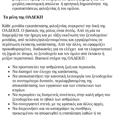
μεγάλη οικονομική απώλεια ή αρνητική δημοσιότητα της
εγκαταστάσεως φιλοξενίας ή του ομίλου.
Τα μέλη της ΟΑΔΕΚΠ
Κάθε μονάδα εγκατάστασης φιλοξενίας συγκροτεί την δική της
ΟΑΔΕΚΠ. Ο βασικός της ρόλος είναι διττός. Από τη μία να
διαχειρίζεται την ήρεμη και με τάξη εκκένωση του ξενοδοχείου/
μονάδας, από πελάτες/φιλοξενουμένους και εργαζομένους σε
περίπτωση έκτακτης κατάστασης. Από την άλλη, να εφαρμόζει
προκαθορισμένες διαδικασίες για να ελέγχει και να ελαχιστοποιεί
τη ζημιά σε άτομα, το ξενοδοχείο και τον όμιλο από έκτακτο ή
μείζον περιστατικό. Βασικοί στόχοι της ΟΑΔΕΚΠ :
Να προστατεύει την ανθρώπινη ζωή και περιουσία.
Να διατηρεί τον έλεγχο της κατάστασης.
Να αποκαταστήσει την κανονική λειτουργία του ξενοδοχείου
το συντομότερο δυνατόν, περιλαμβανομένης της
αποκατάστασης των εργασιών και των επισκευών των
κτιρίων.
Να περιορίσει τις δυσμενείς συνέπειες στην καλή φήμη του
ξενοδοχείου και το ηθικό των ανθρώπων.
Να συνεργαστεί στενά, με τις κρατικές και άλλες αρχές.
Να διερευνήσει και να καταγράψει τις συνθήκες
προκειμένου να αποφευχθεί η επανάληψη λαθών ή να