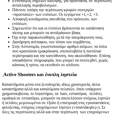
Εντοπισμός σημείων κάλυψης, για προστασία, σε περίπτωση
ανταλλαγής πυροβολισμών.
Πάντοτε υπόψη την περίπτωση κρυφών συνεργών
«προστατών» των ενόπλων. Οι λεγόμενοι +1,+2, +3.
Αποφυγή κοιτάγματος απευθείας στο πρόσωπο, των
ενόπλων.
Σημειωτέον ότι και οι ένοπλοι βρίσκονται σε κατάσταση
πίεσης και μπορούν να αντιδράσουν βίαια.
Όχι στην παρακολούθηση, μετά την απομάκρυνση τους.
Διατήρηση ανέπαφου, του τόπου του συμβάντος.
Στην Αστυνομία, γνωστοποιούμε αριθμό ατόμων, τα όπλα
που κρατούσαν (μακρύκανα, υποπολυβόλα ή πιστόλια/
περίστροφα) και την κατεύθυνση, που ακολούθησαν. Επίσης
οποιαδήποτε πληροφορία, που μπορεί να συλλεχθεί, χωρίς
κάποιος ή τρίτοι, να εκτεθούν σε κίνδυνο.
Active
Shooters
και
ένοπλη ληστεία
Καταστήματα μέσα στα ξενοδοχεία, ιδίως χρυσοχοεία, άλλα
καταστήματα αλλά και καταλύματα πελατών, όπου υπάρχουν
χρηματοκιβώτια, το λογιστήριο, τα bars, εστιατόρια, πελάτες
ομαδικά σε εστιατόριο, μπορούν να αποτελέσουν στόχους ληστών
ή πελάτες μεμονωμένοι σε έξοδο ή επιστροφή στις εγκαταστάσεις
φιλοξενίας, στόχους εποχούμενων ληστών («τσαντάκηδες»). Σε
όλες τις περιπτώσεις αλλά και στην περίπτωση των εποχούμενων