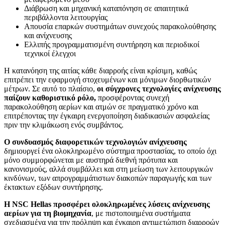
Διάβρωση και μηχανική καταπόνηση σε απαιτητικά
περιβάλλοντα λειτουργίας
Απουσία επαρκών συστημάτων συνεχούς παρακολούθησης
και ανίχνευσης
Ελλιπής προγραμματισμένη συντήρηση και περιοδικοί
τεχνικοί έλεγχοι
Η κατανόηση της αιτίας κάθε διαρροής είναι κρίσιμη, καθώς
επιτρέπει την εφαρμογή στοχευμένων και μόνιμων διορθωτικών
μέτρων. Σε αυτό το πλαίσιο,
οι σύγχρονες τεχνολογίες ανίχνευσης
παίζουν καθοριστικό ρόλο,
προσφέροντας συνεχή
παρακολούθηση αερίων και ατμών σε πραγματικό χρόνο και
επιτρέποντας την έγκαιρη ενεργοποίηση διαδικασιών ασφαλείας
πριν την κλιμάκωση ενός συμβάντος.
Ο συνδυασμός διαφορετικών τεχνολογιών ανίχνευσης
δημιουργεί ένα ολοκληρωμένο σύστημα προστασίας, το οποίο όχι
μόνο συμμορφώνεται με αυστηρά διεθνή πρότυπα και
κανονισμούς, αλλά συμβάλλει και στη μείωση των λειτουργικών
κινδύνων, των απρογραμμάτιστων διακοπών παραγωγής και των
έκτακτων εξόδων συντήρησης.
Η NSC Hellas προσφέρει ολοκληρωμένες λύσεις ανίχνευσης
αερίων για τη βιομηχανία
, με πιστοποιημένα συστήματα
σχεδιασμένα για την πρόληψη και έγκαιρη αντιμετώπιση διαρροών