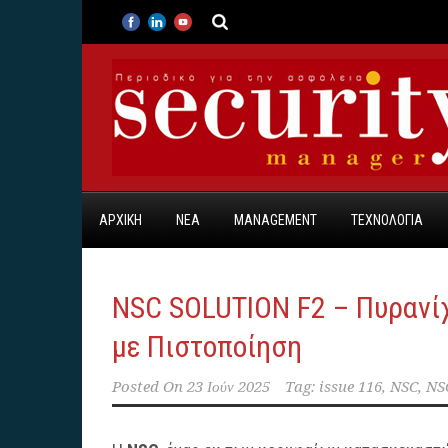
ΑΡΧΙΚΗ
ΝΕΑ
MANAGEMENT
ΤΕΧΝΟΛΟΓΙΑ
NSC SOLUTION F2 – Πυρανίχ
με Πιστοποίηση
Posted On
23 Ιούν 2025
Tag:
issue 116
,
NSC
,
NS