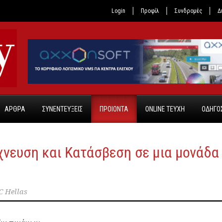
Login
Προφίλ
Συνδρομές
Δ
ΑΡΘΡΑ
ΣΥΝΕΝΤΕΥΞΕΙΣ
ΠΡΟΙΟΝΤΑ
ONLINE TEYXH
ΟΔΗΓΟΣ
νευση και Κατάσβεση σε μια μονάδα
C Hellas