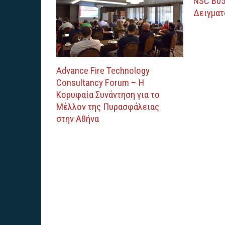
NSC B05
Δειγματ
Advance Fire Technology
Consultancy Forum – Η
Κορυφαία Συνάντηση για το
Μέλλον της Πυρασφάλειας
στην Αθήνα