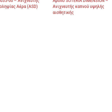
035-00 – Ανιχνευτής
Apollo SOTERIA DIMENSION –
οληψίας Αέρα (ASD)
Ανιχνευτής καπνού υψηλής
αισθητικής