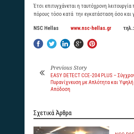
Έτσι επιτυγχάνεται η ταυτόχρονη λειτουργία
πόρους τόσο κατά την εγκατάσταση όσο και 
NSC Hellas
www.nsc-hellas.gr
τηλ.: 23
Previous Story
EASY DETECT CCE-204 PLUS – Σύγχρο
Πυρανίχνευση με Απλότητα και Υψηλή
Απόδοση
Σχετικά Άρθρα