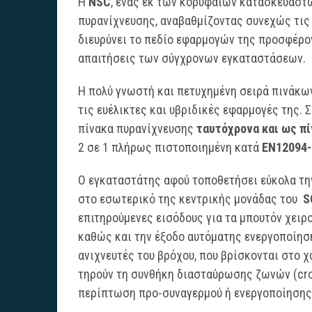
H
NSC
, ένας εκ των κορυφαίων κατασκευαστ
πυρανίχνευσης, αναβαθμίζοντας συνεχώς τις 
διευρύνει το πεδίο εφαρμογών της προσφέρον
απαιτήσεις των σύγχρονων εγκαταστάσεων.
Η πολύ γνωστή και πετυχημένη σειρά πινάκ
τις ευέλικτες και υβριδικές εφαρμογές της. 
πίνακα πυρανίχνευσης
ταυτόχρονα και ως π
2 σε 1 πλήρως πιστοποιημένη κατά
EN12094-
Ο εγκαταστάτης αφού τοποθετήσει εύκολα τ
στο εσωτερικό της κεντρικής μονάδας του
S
επιτηρούμενες εισόδους για τα μπουτόν χει
καθώς και την έξοδο αυτόματης ενεργοποίησ
ανιχνευτές του βρόχου, που βρίσκονται στο
τηρούν τη συνθήκη διασταύρωσης ζωνών (cros
περίπτωση προ-συναγερμού ή ενεργοποίησης