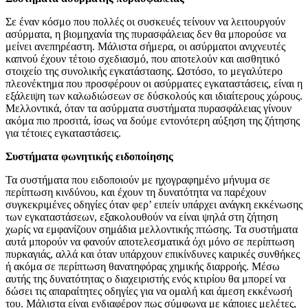
Σε έναν κόσμο που πολλές οι συσκευές τείνουν να λειτουργούν
ασύρματα, η βιομηχανία της πυρασφάλειας δεν θα μπορούσε να
μείνει ανεπηρέαστη. Μάλιστα σήμερα, οι ασύρματοι ανιχνευτές
καπνού έχουν τέτοιο σχεδιασμό, που αποτελούν και αισθητικό
στοιχείο της συνολικής εγκατάστασης. Ωστόσο, το μεγαλύτερο
πλεονέκτημα που προσφέρουν οι ασύρματες εγκαταστάσεις, είναι η
εξάλειψη των καλωδιώσεων σε δύσκολούς και ιδιαίτερους χώρους.
Μελλοντικά, όταν τα ασύρματα συστήματα πυρασφάλειας γίνουν
ακόμα πιο προσιτά, ίσως να δούμε εντονότερη αύξηση της ζήτησης
για τέτοιες εγκαταστάσεις.
Συστήματα φωνητικής ειδοποίησης
Τα συστήματα που ειδοποιούν με ηχογραφημένο μήνυμα σε
περίπτωση κινδύνου, και έχουν τη δυνατότητα να παρέχουν
συγκεκριμένες οδηγίες όταν φερ’ ειπείν υπάρχει ανάγκη εκκένωσης
των εγκαταστάσεων, εξακολουθούν να είναι ψηλά στη ζήτηση
χωρίς να εμφανίζουν σημάδια μελλοντικής πτώσης. Τα συστήματα
αυτά μπορούν να φανούν αποτελεσματικά όχι μόνο σε περίπτωση
πυρκαγιάς, αλλά και όταν υπάρχουν επικίνδυνες καιρικές συνθήκες
ή ακόμα σε περίπτωση θανατηφόρας χημικής διαρροής. Μέσω
αυτής της δυνατότητας ο διαχειριστής ενός κτιρίου θα μπορεί να
δώσει τις απαραίτητες οδηγίες για να ομαλή και άμεση εκκένωσή
του. Μάλιστα είναι ενδιαφέρον πως σύμφωνα με κάποιες μελέτες,