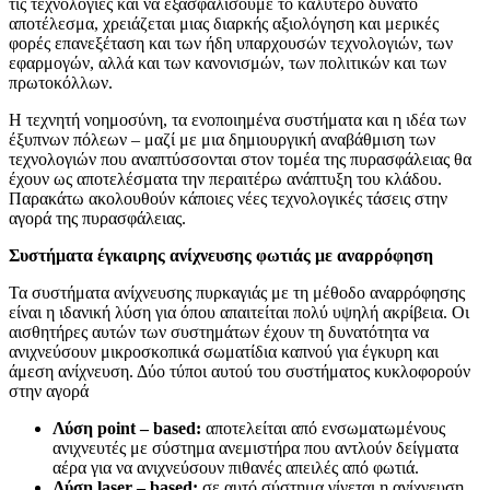
τις τεχνολογίες και να εξασφαλίσουμε το καλύτερο δυνατό
αποτέλεσμα, χρειάζεται μιας διαρκής αξιολόγηση και μερικές
φορές επανεξέταση και των ήδη υπαρχουσών τεχνολογιών, των
εφαρμογών, αλλά και των κανονισμών, των πολιτικών και των
πρωτοκόλλων.
Η τεχνητή νοημοσύνη, τα ενοποιημένα συστήματα και η ιδέα των
έξυπνων πόλεων – μαζί με μια δημιουργική αναβάθμιση των
τεχνολογιών που αναπτύσσονται στον τομέα της πυρασφάλειας θα
έχουν ως αποτελέσματα την περαιτέρω ανάπτυξη του κλάδου.
Παρακάτω ακολουθούν κάποιες νέες τεχνολογικές τάσεις στην
αγορά της πυρασφάλειας.
Συστήματα έγκαιρης ανίχνευσης φωτιάς με αναρρόφηση
Τα συστήματα ανίχνευσης πυρκαγιάς με τη μέθοδο αναρρόφησης
είναι η ιδανική λύση για όπου απαιτείται πολύ υψηλή ακρίβεια. Οι
αισθητήρες αυτών των συστημάτων έχουν τη δυνατότητα να
ανιχνεύσουν μικροσκοπικά σωματίδια καπνού για έγκυρη και
άμεση ανίχνευση. Δύο τύποι αυτού του συστήματος κυκλοφορούν
στην αγορά
Λύση
point –
based:
αποτελείται από ενσωματωμένους
ανιχνευτές με σύστημα ανεμιστήρα που αντλούν δείγματα
αέρα για να ανιχνεύσουν πιθανές απειλές από φωτιά.
Λύση
laser –
based:
σε αυτό σύστημα γίνεται η ανίχνευση