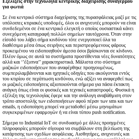
Εξελίξεις στην τεχνολογία κεντρικής διαχείρισης συναγερμού
για φωτιά
Σε ένα κεντρικό σύστημα διαχείρισης της πυρασφάλειας μαζί με τις
υπόλοιπες κτιριακές υποδομές, όλοι οι ανιχνευτές μπορούν να είναι
συνδεδεμένοι σε ένα κεντρικό ελεγκτή ο οποίος ουσιαστικά κάνει
συνεχόμενη καταγραφή πολλών σημείων ταυτόχρονα. Όταν στην
είσοδό του λάβει σήμα κινδύνου τότε ενεργοποιεί όλα τα
διαθέσιμα μέσα όπως σειρήνες και περιστρεφόμενους φάρους
προκειμένου να ειδοποιηθούν άμεσα όσοι βρίσκονται σε κίνδυνο.
Πλέον όμως σε αυτά τα συστήματα προστίθενται νέες δυνατότητες
αλλά και ‘’έξυπνα’’ χαρακτηριστικά. Μάλιστα στο σύστημα
μαζικών ειδοποιήσεων που αναφέρθηκε προηγουμένως,
συμπεριλαμβάνονται και ηχητικές οδηγίες που ακούγονται εντός
του κτιρίου σε περίπτωση κινδύνου, ενώ αξίζει να αναφερθεί πως
οι μαζικές ειδοποιήσεις αξιοποιούνται σήμερα για πάσα έκτακτη
ανάγκη όπως είναι οι φυσικές και τεχνικές καταστροφές. Φυσικά η
εξέλιξη της τεχνολογίας έφερε και την ανάλογη αναβάθμιση στον
τρόπο αποστολής των ειδοποιήσεων αφού πέραν των sms και των
emails, η ειδοποίηση μπορεί να μεταδοθεί μέσω μηνυμάτων
συγκεκριμένων εφαρμογών ή να είναι τύπου push notification.
Σήμερα το Industrial IoT σε συνδυασμό με άλλες προηγμένες
πληροφορίες μπορούν σίγουρα να συμβάλουν στη βελτίωση της
κατάρτισης των σχεδίων ασφάλειας. Αισθητήρες, ανιχνευτές και