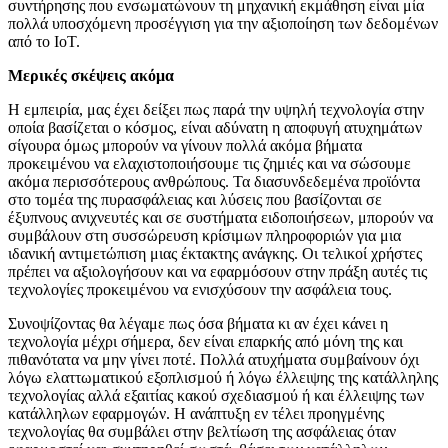
συντήρησης που ενσωματώνουν τη μηχανική εκμάθηση είναι μία
πολλά υποσχόμενη προσέγγιση για την αξιοποίηση των δεδομένων
από το IoT.
Μερικές σκέψεις ακόμα
Η εμπειρία, μας έχει δείξει πως παρά την υψηλή τεχνολογία στην
οποία βασίζεται ο κόσμος, είναι αδύνατη η αποφυγή ατυχημάτων
σίγουρα όμως μπορούν να γίνουν πολλά ακόμα βήματα
προκειμένου να ελαχιστοποιήσουμε τις ζημιές και να σώσουμε
ακόμα περισσότερους ανθρώπους. Τα διασυνδεδεμένα προϊόντα
στο τομέα της πυρασφάλειας και λύσεις που βασίζονται σε
έξυπνους ανιχνευτές και σε συστήματα ειδοποιήσεων, μπορούν να
συμβάλουν στη συσσώρευση κρίσιμων πληροφοριών για μια
ιδανική αντιμετώπιση μιας έκτακτης ανάγκης. Οι τελικοί χρήστες
πρέπει να αξιολογήσουν και να εφαρμόσουν στην πράξη αυτές τις
τεχνολογίες προκειμένου να ενισχύσουν την ασφάλεια τους.
Συνοψίζοντας θα λέγαμε πως όσα βήματα κι αν έχει κάνει η
τεχνολογία μέχρι σήμερα, δεν είναι επαρκής από μόνη της και
πιθανότατα να μην γίνει ποτέ. Πολλά ατυχήματα συμβαίνουν όχι
λόγω ελαττωματικού εξοπλισμού ή λόγω έλλειψης της κατάλληλης
τεχνολογίας αλλά εξαιτίας κακού σχεδιασμού ή και έλλειψης των
κατάλληλων εφαρμογών. Η ανάπτυξη εν τέλει προηγμένης
τεχνολογίας θα συμβάλει στην βελτίωση της ασφάλειας όταν