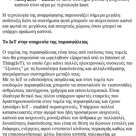
καπνού στον αέρα με τεχνολογία laser.
Η τεχνολογία της αναρρόφησης παρουσιάζει σήμερα μεγάλη
ανάπτυξη διότι τα συστήματα αυτά μπορούν να ανιχνεύσουν καπνό
και φωτιά σε μεγάλους και ανοιχτούς χώρους όπου μπορεί να
υπάρχει αραίωση καπνού.
Το
IoT
στην υπηρεσία της πυρασφάλειας
Ο τομέας της πυρασφάλειας είναι ίσως από εκείνους τους τομείς
που θα μπορούσαν να ωφεληθούν εξαιρετικά από το Internet of
Thing(IoT), το οποίο έχει κάνει πολλές ηλεκτρονικές συσκευές πιο
‘’έξυπνες’’ με τη δυνατότητα διασύνδεσης και αλληλεπίδρασης
απεριόριστων συστημάτων μεταξύ τους.
Με το IoT οι ειδοποιήσεις ασφάλειας και στον τομέα των
υποδομών πυρασφάλειας μπορούν να αποσταλούν σε εκατοντάδες
ανθρώπους ταυτόχρονα, γρήγορα και αποτελεσματικά. Είναι
ιδιαίτερα θετικό πως πλέον υπάρχουν αρκετές εταιρείες που
δραστηριοποιούνται στον τομέα της πυρασφάλειας και έχουν
λανσάρει IoT – enabled πυρανιχνευτές. Υπάρχουν πολλοί
κατασκευαστές στην αγορά που ήδη προσφέρουν ανιχνευτές
καπνού και ανιχνευτές μονοξειδίου του άνθρακα με πολλαπλές
δυνατότητες διασύνδεσης που είναι σε θέση να δώσουν εντολές για
διάφορες ενέργειες αφού εντοπιστεί κίνδυνος πυρκαγιάς καθώς και
να επικοινωνήσουμε μέσω δικτύου κινητής τηλεφωνίας με