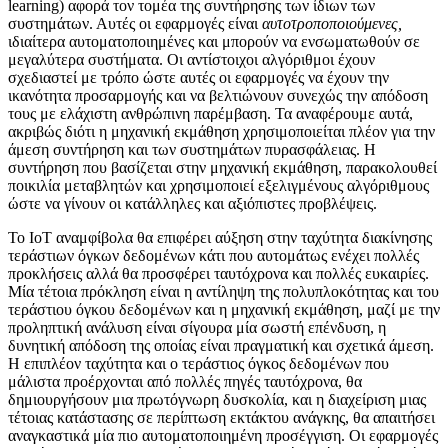
learning) αφορά τον τομέα της συντήρησης των ίδιων των
συστημάτων. Αυτές οι εφαρμογές είναι
αυτοτροποποιούμενες,
ιδιαίτερα αυτοματοποιημένες και μπορούν να ενσωματωθούν σε
μεγαλύτερα συστήματα. Οι αντίστοιχοι αλγόριθμοι έχουν
σχεδιαστεί με τρόπο ώστε αυτές οι εφαρμογές να έχουν την
ικανότητα προσαρμογής και να βελτιώνουν συνεχώς την απόδοση
τους με ελάχιστη ανθρώπινη παρέμβαση. Τα αναφέρουμε αυτά,
ακριβώς διότι η μηχανική εκμάθηση χρησιμοποιείται πλέον για την
άμεση συντήρηση και των συστημάτων πυρασφάλειας. Η
συντήρηση που βασίζεται στην μηχανική εκμάθηση, παρακολουθεί
ποικιλία μεταβλητών και χρησιμοποιεί εξελιγμένους αλγόριθμους
ώστε να γίνουν οι κατάλληλες και αξιόπιστες προβλέψεις.
Το IoT αναμφίβολα θα επιφέρει αύξηση στην ταχύτητα διακίνησης
τεράστιων όγκων δεδομένων κάτι που αυτομάτως ενέχει πολλές
προκλήσεις αλλά θα προσφέρει ταυτόχρονα και πολλές ευκαιρίες.
Μία τέτοια πρόκληση είναι η αντίληψη της πολυπλοκότητας και του
τεράστιου όγκου δεδομένων και η μηχανική εκμάθηση, μαζί με την
προληπτική ανάλυση είναι σίγουρα μία σωστή επένδυση, η
δυνητική απόδοση της οποίας είναι πραγματική και σχετικά άμεση.
Η επιπλέον ταχύτητα και ο τεράστιος όγκος δεδομένων που
μάλιστα προέρχονται από πολλές πηγές ταυτόχρονα, θα
δημιουργήσουν μια πρωτόγνωρη δυσκολία, και η διαχείριση μιας
τέτοιας κατάστασης σε περίπτωση εκτάκτου ανάγκης, θα απαιτήσει
αναγκαστικά μία πιο αυτοματοποιημένη προσέγγιση. Οι εφαρμογές