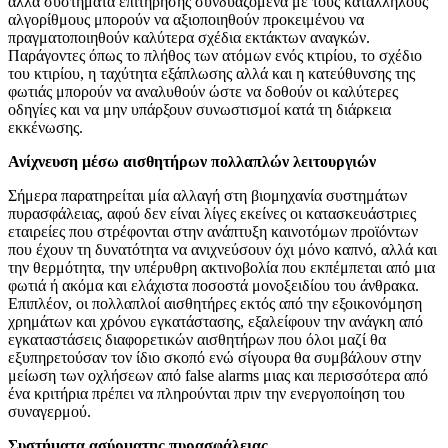
άλλα συστήματα επιτήρησης συνδυαζόμενα με τους κατάλληλους
αλγορίθμους μπορούν να αξιοποιηθούν προκειμένου να
πραγματοποιηθούν καλύτερα σχέδια εκτάκτων αναγκών.
Παράγοντες όπως το πλήθος των ατόμων ενός κτιρίου, το σχέδιο
του κτιρίου, η ταχύτητα εξάπλωσης αλλά και η κατεύθυνσης της
φωτιάς μπορούν να αναλυθούν ώστε να δοθούν οι καλύτερες
οδηγίες και να μην υπάρξουν συνωστισμοί κατά τη διάρκεια
εκκένωσης.
Ανίχνευση μέσω αισθητήρων πολλαπλών λειτουργιών
Σήμερα παρατηρείται μία αλλαγή στη βιομηχανία συστημάτων
πυρασφάλειας, αφού δεν είναι λίγες εκείνες οι κατασκευάστριες
εταιρείες που στρέφονται στην ανάπτυξη καινοτόμων προϊόντων
που έχουν τη δυνατότητα να ανιχνεύσουν όχι μόνο καπνό, αλλά και
την θερμότητα, την υπέρυθρη ακτινοβολία που εκπέμπεται από μια
φωτιά ή ακόμα και ελάχιστα ποσοστά μονοξειδίου του άνθρακα.
Επιπλέον, οι πολλαπλοί αισθητήρες εκτός από την εξοικονόμηση
χρημάτων και χρόνου εγκατάστασης, εξαλείφουν την ανάγκη από
εγκαταστάσεις διαφορετικών αισθητήρων που όλοι μαζί θα
εξυπηρετούσαν τον ίδιο σκοπό ενώ σίγουρα θα συμβάλουν στην
μείωση των οχλήσεων από false alarms μιας και περισσότερα από
ένα κριτήρια πρέπει να πληρούνται πριν την ενεργοποίηση του
συναγερμού.
Συστήματα ασύρματης πυρασφάλειας