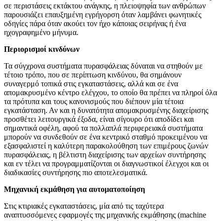
σε περιστάσεις εκτάκτου ανάγκης, η πλειοψηφία των ανθρώπων
παρουσιάζει επαυξημένη εγρήγορση όταν λαμβάνει φωνητικές
οδηγίες πάρα όταν ακούει τον ήχο κάποιας σειρήνας ή ένα
ηχογραφημένο μήνυμα.
Περιορισμοί κινδύνων
Τα σύγχρονα συστήματα πυρασφάλειας δύναται να στηθούν με
τέτοιο τρόπο, που σε περίπτωση κινδύνου, θα σημάνουν
συναγερμό τοπικά στις εγκαταστάσεις, αλλά και σε ένα
απομακρυσμένο κέντρο ελέγχου, το οποίο θα πρέπει να πληροί όλα
τα πρότυπα και τους κανονισμούς που διέπουν μία τέτοια
εγκατάσταση. Αν και η δυνατότητα απομακρυσμένης διαχείρισης
προσθέτει λειτουργικά έξοδα, είναι σίγουρο ότι αποδίδει και
σημαντικά οφέλη, αφού τα πολλαπλά περιφερειακά συστήματα
μπορούν να συνδεθούν σε ένα κεντρικό σταθμό προκειμένου να
εξασφαλιστεί η καλύτερη παρακολούθηση των επιμέρους ζωνών
πυρασφάλειας, η βέλτιστη διαχείρισης των αρχείων συντήρησης
και εν τέλει να προγραμματίζονται οι διαγνωστικοί έλεγχοι και οι
διαδικασίες συντήρησης πιο αποτελεσματικά.
Μηχανική εκμάθηση για αυτοματοποίηση
Στις κτιριακές εγκαταστάσεις, μία από τις ταχύτερα
αναπτυσσόμενες εφαρμογές της μηχανικής εκμάθησης (machine