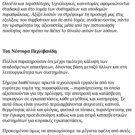
Ολοένα και περισσότερες τεχνολογικές καινοτομίες αφομοιώνονται
σταδιακά και στο τομέα των συστημάτων και υποδομών
πυρασφάλειας. Αξίζει λοιπόν να στρέψουμε τη προσοχή μας στις
εξελίξεις που συμβαίνουν και σε αυτό τομέα, αναδεικνύοντας πάντα
την κρισιμότητα της αξιοπιστίας μέσα από την πιστοποίηση
ποιότητας που πρέπει να διέπει το σύνολο αυτών των λύσεων.
Του Νέστορα Πεχλιβανίδη
Πολλοί παρατηρούσαν ότι μέχρι τικότερη κάλυψη των
αναδυόμενων απαιτήσεων, δίνοντας βάση μεταξύ άλλων και στη
λειτουργικότητα των συστημάτων.
Σήμερα διαθέτουμε αρκετά τεχνολογικά εργαλεία από τον
ευρύτερο τομέα της πυρασφάλειας – πυρανίχνευσης τα οποία
αξιοποιούνται για την πρόληψη, την αποτροπή και κατάσβεση
πυρκαγιών σε εγκαταστάσεις κάθε μεγέθους και κατηγορίας. Σε
αυτά όπως είναι γνωστό περιλαμβάνονται ανιχνευτές καπνού,
θερμότητας αλλά και φλόγας, φυσικά οι πίνακες πυρανίχνευσης για
την έγκαιρη προειδοποίηση καθώς και μια σειρά κατασβεστικών
συστημάτων για κτιριακές εγκαταστάσεις.
Προκειμένου όμως να αποκομίσουμε τα μέγιστα οφέλη από αυτές