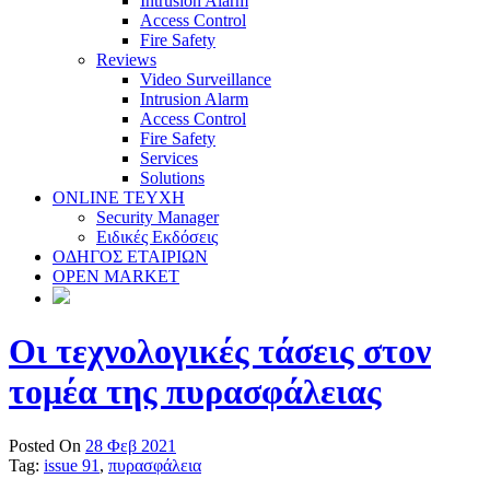
Intrusion Alarm
Access Control
Fire Safety
Reviews
Video Surveillance
Intrusion Alarm
Access Control
Fire Safety
Services
Solutions
ONLINE TEYXH
Security Manager
Ειδικές Εκδόσεις
ΟΔΗΓΟΣ ΕΤΑΙΡΙΩΝ
OPEN MARKET
Οι τεχνολογικές τάσεις στον
τομέα της πυρασφάλειας
Posted On
28 Φεβ 2021
Tag:
issue 91
,
πυρασφάλεια