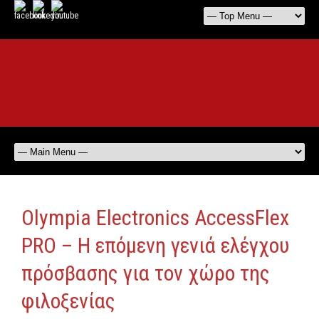
Olympia Electronics AccessFlex
PRO – Η επόμενη γενιά ελέγχου
πρόσβασης για τον χώρο της
φιλοξενίας