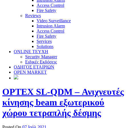
Intrusion Alarm
Access Control
Fire Safety
Reviews
Video Surveillance
Intrusion Alarm
Access Control
Fire Safety
Services
Solutions
ONLINE TEYXH
Security Manager
Ειδικές Εκδόσεις
ΟΔΗΓΟΣ ΕΤΑΙΡΙΩΝ
OPEN MARKET
OPTEX SL-QDM – Ανιχνευτές
κίνησης beam εξωτερικού
χώρου τετραπλής δέσμης
Posted On
07 Ιούλ 2021