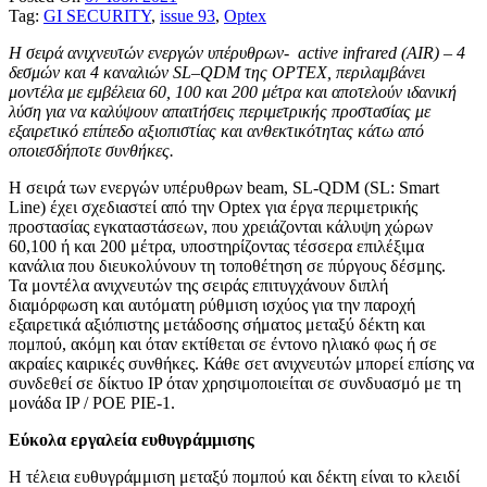
Tag:
GI SECURITY
,
issue 93
,
Optex
Η σειρά ανιχνευτών ενεργών υπέρυθρων- active infrared (AIR) – 4
δεσμών και 4 καναλιών
SL
–
QDM
της
OPTEX
, περιλαμβάνει
μοντέλα με εμβέλεια 60, 100 και 200 μέτρα και αποτελούν ιδανική
λύση για να καλύψουν απαιτήσεις περιμετρικής προστασίας με
εξαιρετικό επίπεδο αξιοπιστίας και ανθεκτικότητας κάτω από
οποιεσδήποτε συνθήκες.
H σειρά των ενεργών υπέρυθρων beam, SL-QDM (SL: Smart
Line) έχει σχεδιαστεί από την Optex για έργα περιμετρικής
προστασίας εγκαταστάσεων, που χρειάζονται κάλυψη χώρων
60,100 ή και 200 μέτρα, υποστηρίζοντας τέσσερα επιλέξιμα
κανάλια που διευκολύνουν τη τοποθέτηση σε πύργους δέσμης.
Τα μοντέλα ανιχνευτών της σειράς επιτυγχάνουν διπλή
διαμόρφωση και αυτόματη ρύθμιση ισχύος για την παροχή
εξαιρετικά αξιόπιστης μετάδοσης σήματος μεταξύ δέκτη και
πομπού, ακόμη και όταν εκτίθεται σε έντονο ηλιακό φως ή σε
ακραίες καιρικές συνθήκες. Κάθε σετ ανιχνευτών μπορεί επίσης να
συνδεθεί σε δίκτυο IP όταν χρησιμοποιείται σε συνδυασμό με τη
μονάδα IP / POE PIE-1.
Εύκολα εργαλεία ευθυγράμμισης
Η τέλεια ευθυγράμμιση μεταξύ πομπού και δέκτη είναι το κλειδί