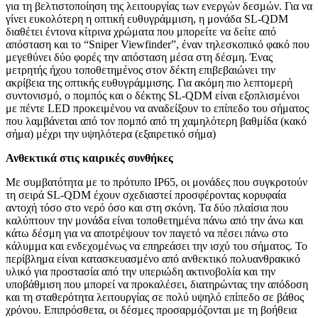
για τη βελτιστοποίηση της λειτουργίας των ενεργών δεσμών. Για να
γίνει ευκολότερη η οπτική ευθυγράμμιση, η μονάδα SL-QDM
διαθέτει έντονα κίτρινα χρώματα που μπορείτε να δείτε από
απόσταση και το “Sniper Viewfinder”, έναν τηλεσκοπικό φακό που
μεγεθύνει δύο φορές την απόσταση μέσα στη δέσμη. Ένας
μετρητής ήχου τοποθετημένος στον δέκτη επιβεβαιώνει την
ακρίβεια της οπτικής ευθυγράμμισης. Για ακόμη πιο λεπτομερή
συντονισμό, ο πομπός και ο δέκτης SL-QDM είναι εξοπλισμένοι
με πέντε LED προκειμένου να αναδείξουν το επίπεδο του σήματος
που λαμβάνεται από τον πομπό από τη χαμηλότερη βαθμίδα (κακό
σήμα) μέχρι την υψηλότερα (εξαιρετικό σήμα)
Ανθεκτικά στις καιρικές συνθήκες
Με συμβατότητα με το πρότυπο IP65, οι μονάδες που συγκροτούν
τη σειρά SL-QDM έχουν σχεδιαστεί προσφέροντας κορυφαία
αντοχή τόσο στο νερό όσο και στη σκόνη. Τα δύο πλαίσια που
καλύπτουν την μονάδα είναι τοποθετημένα πάνω από την άνω και
κάτω δέσμη για να αποτρέψουν τον παγετό να πέσει πάνω στο
κάλυμμα και ενδεχομένως να επηρεάσει την ισχύ του σήματος. Το
περίβλημα είναι κατασκευασμένο από ανθεκτικό πολυανθρακικό
υλικό για προστασία από την υπεριώδη ακτινοβολία και την
υποβάθμιση που μπορεί να προκαλέσει, διατηρώντας την απόδοση
και τη σταθερότητα λειτουργίας σε πολύ υψηλό επίπεδο σε βάθος
χρόνου. Επιπρόσθετα, οι δέσμες προσαρμόζονται με τη βοήθεια