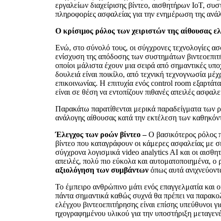
εργαλείων διαχείρισης βίντεο, αισθητήρων IoT, σ
πληροφορίες ασφαλείας για την ενημέρωση της ανάλ
Ο κρίσιμος ρόλος των χειριστών της αίθουσας ε
Ενώ, στο σύνολό τους, οι σύγχρονες τεχνολογίες ασ
ενίσχυση της απόδοσης των συστημάτων βιντεοεπιτή
οποίοι μάλιστα έχουν μια σειρά από σημαντικές υπ
δουλειά είναι ποικίλο, από τεχνική τεχνογνωσία μέ
επικοινωνίας. Η επιτυχία ενός control room εξαρτά
είναι σε θέση να εντοπίζουν πιθανές απειλές ασφαλ
Παρακάτω παρατίθενται μερικά παραδείγματα των ρό
ανάλογης αίθουσας κατά την εκτέλεση των καθηκόν
Έλεγχος των ροών βίντεο –
Ο βασικότερος ρόλος π
βίντεο που καταγράφουν οι κάμερες ασφαλείας με σ
σύγχρονα λογισμικά video analytics AI και οι αισθ
απειλές, πολύ πιο εύκολα και αυτοματοποιημένα, ο 
αξιολόγηση των συμβάντων
όπως αυτά ανιχνεύοντα
Το έμπειρο ανθρώπινο μάτι ενός επαγγελματία και οι
πάντα σημαντικά καθώς συχνά θα πρέπει να παρακολ
ελέγχου βιντεοεπιτήρησης είναι επίσης υπεύθυνοι 
ηχογραφημένου υλικού για την υποστήριξη μεταγεν