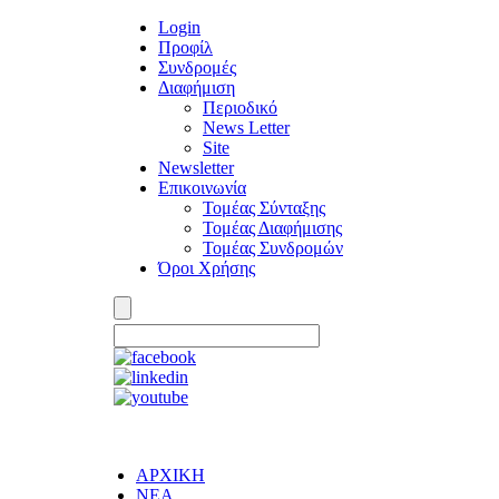
Login
Προφίλ
Συνδρομές
Διαφήμιση
Περιοδικό
News Letter
Site
Newsletter
Επικοινωνία
Τομέας Σύνταξης
Τομέας Διαφήμισης
Τομέας Συνδρομών
Όροι Χρήσης
ΑΡΧΙΚΗ
ΝΕΑ