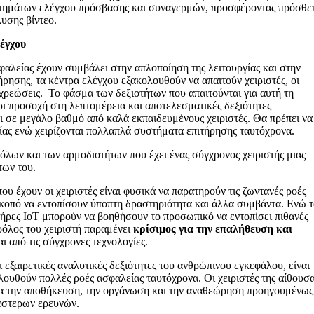
υστημάτων ελέγχου πρόσβασης και συναγερμών, προσφέροντας πρόσθε
υσης βίντεο.
λέγχου
φαλείας έχουν συμβάλει στην απλοποίηση της λειτουργίας και στην
ρησης, τα κέντρα ελέγχου εξακολουθούν να απαιτούν χειριστές, οι
οχρεώσεις. Το φάσμα των δεξιοτήτων που απαιτούνται για αυτή τη
χρι προσοχή στη λεπτομέρεια και αποτελεσματικές δεξιότητες
ται σε μεγάλο βαθμό από καλά εκπαιδευμένους χειριστές. Θα πρέπει να
είας ενώ χειρίζονται πολλαπλά συστήματα επιτήρησης ταυτόχρονα.
λων και των αρμοδιοτήτων που έχει ένας σύγχρονος χειριστής μιας
των του.
ου έχουν οι χειριστές είναι φυσικά να παρατηρούν τις ζωντανές ροές
κοπό να εντοπίσουν ύποπτη δραστηριότητα και άλλα συμβάντα. Ενώ τ
ητήρες IoT μπορούν να βοηθήσουν το προσωπικό να εντοπίσει πιθανές
ρόλος του χειριστή παραμένει
κρίσιμος για την επαλήθευση και
ι από τις σύγχρονες τεχνολογίες.
 εξαιρετικές αναλυτικές δεξιότητες του ανθρώπινου εγκεφάλου, είναι
ουθούν πολλές ροές ασφαλείας ταυτόχρονα. Οι χειριστές της αίθουσ
για την αποθήκευση, την οργάνωση και την αναθεώρηση προηγουμένως
έστερων ερευνών.