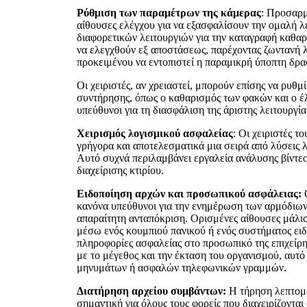
Ρύθμιση των παραμέτρων της κάμερας
: Προσαρμ
αίθουσες ελέγχου για να εξασφαλίσουν την ομαλή λ
διαφορετικών λειτουργιών για την καταγραφή καθαρ
να ελεγχθούν εξ αποστάσεως, παρέχοντας ζωντανή λ
προκειμένου να εντοπιστεί η παραμικρή ύποπτη δρα
Οι χειριστές, αν χρειαστεί, μπορούν επίσης να ρυθμ
συντήρησης, όπως ο καθαρισμός των φακών και ο έλ
υπεύθυνοι για τη διασφάλιση της άριστης λειτουργί
Χειρισμός λογισμικού ασφαλείας
: Οι χειριστές τ
γρήγορα και αποτελεσματικά μια σειρά από λύσεις 
Αυτό συχνά περιλαμβάνει εργαλεία ανάλυσης βίντε
διαχείρισης κτιρίου.
Ειδοποίηση αρχών και προσωπικού ασφάλειας:
Ο
κανόνα υπεύθυνοι για την ενημέρωση των αρμόδιων
απαραίτητη ανταπόκριση. Ορισμένες αίθουσες μάλισ
μέσω ενός κουμπιού πανικού ή ενός συστήματος ειδο
πληροφορίες ασφαλείας στο προσωπικό της επιχείρη
με το μέγεθος και την έκταση του οργανισμού, αυτ
μηνυμάτων ή ασφαλών τηλεφωνικών γραμμών.
Διατήρηση αρχείου συμβάντων:
Η τήρηση λεπτομε
σημαντική για όλους τους φορείς που διαχειρίζοντα