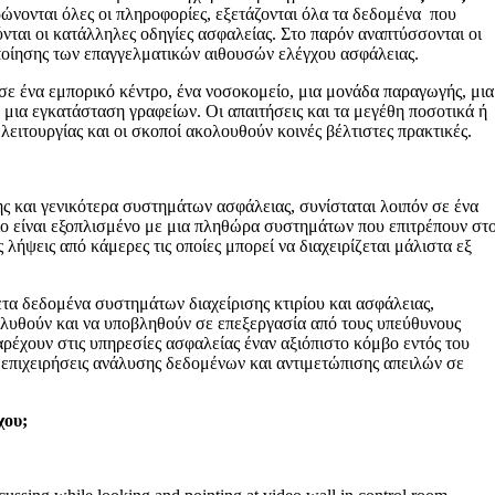
ρώνονται όλες οι πληροφορίες, εξετάζονται όλα τα δεδομένα που
ύνται οι κατάλληλες οδηγίες ασφαλείας. Στο παρόν αναπτύσσονται οι
οποίησης των επαγγελματικών αιθουσών ελέγχου ασφάλειας.
m σε ένα εμπορικό κέντρο, ένα νοσοκομείο, μια μονάδα παραγωγής, μια
ή μια εγκατάσταση γραφείων. Οι απαιτήσεις και τα μεγέθη ποσοτικά ή
 λειτουργίας και οι σκοποί ακολουθούν κοινές βέλτιστες πρακτικές.
ης και γενικότερα συστημάτων ασφάλειας, συνίσταται λοιπόν σε ένα
ίο είναι εξοπλισμένο με μια πληθώρα συστημάτων που επιτρέπουν στ
λήψεις από κάμερες τις οποίες μπορεί να διαχειρίζεται μάλιστα εξ
τα δεδομένα συστημάτων διαχείρισης κτιρίου και ασφάλειας,
αλυθούν και να υποβληθούν σε επεξεργασία από τους υπεύθυνους
ρέχουν στις υπηρεσίες ασφαλείας έναν αξιόπιστο κόμβο εντός του
ι επιχειρήσεις ανάλυσης δεδομένων και αντιμετώπισης απειλών σε
χου;