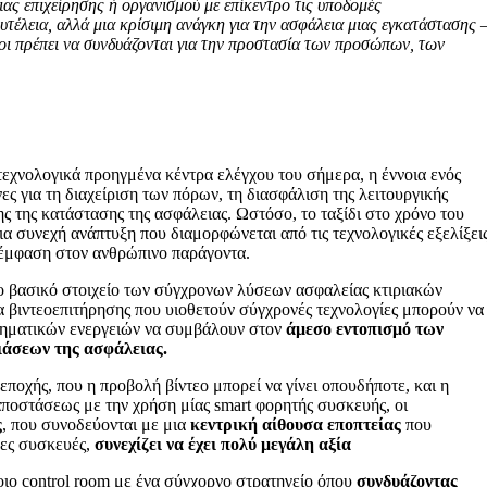
ας επιχείρησης ή οργανισμού με επίκεντρο τις υποδομές
υτέλεια, αλλά μια κρίσιμη ανάγκη για την ασφάλεια μιας εγκατάστασης 
οι πρέπει να συνδυάζονται για την προστασία των προσώπων, των
τεχνολογικά προηγμένα κέντρα ελέγχου του σήμερα, η έννοια ενός
ες για τη διαχείριση των πόρων, τη διασφάλιση της λειτουργικής
ς της κατάστασης της ασφάλειας. Ωστόσο, το ταξίδι στο χρόνο του
α συνεχή ανάπτυξη που διαμορφώνεται από τις τεχνολογικές εξελίξεις
ν έμφαση στον ανθρώπινο παράγοντα.
ο βασικό στοιχείο των σύγχρονων λύσεων ασφαλείας κτιριακών
 βιντεοεπιτήρησης που υιοθετούν σύγχρονές τεχνολογίες μπορούν να
ληματικών ενεργειών να συμβάλουν στον
άμεσο εντοπισμό των
ιάσεων της ασφάλειας.
εποχής, που η προβολή βίντεο μπορεί να γίνει οπουδήποτε, και η
αποστάσεως με την χρήση μίας smart φορητής συσκευής, οι
ς
, που συνοδεύονται με μια
κεντρική αίθουσα εποπτείας
που
νες συσκευές,
συνεχίζει να έχει πολύ μεγάλη αξία
ιο control room με ένα σύγχορνο στρατηγείο όπου
συνδυάζοντας