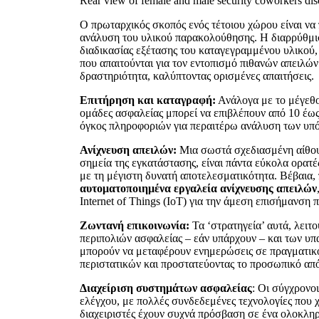
Rear view of female and male security coworkers disc
Ο πρωταρχικός σκοπός ενός τέτοιου χώρου είναι να 
ανάλυση του υλικού παρακολούθησης. Η διαρρύθμισ
διαδικασίας εξέτασης του καταγεγραμμένου υλικού,
που απαιτούνται για τον εντοπισμό πιθανών απειλώ
δραστηριότητα, καλύπτοντας ορισμένες απαιτήσεις.
Επιτήρηση και καταγραφή:
Ανάλογα με το μέγεθο
ομάδες ασφαλείας μπορεί να επιβλέπουν από 10 έως
όγκος πληροφοριών για περαιτέρω ανάλυση των υπ
Ανίχνευση απειλών:
Μια σωστά σχεδιασμένη αίθουσ
σημεία της εγκατάστασης, είναι πάντα εύκολα ορατέ
με τη μέγιστη δυνατή αποτελεσματικότητα. Βέβαια,
αυτοματοποιημένα εργαλεία ανίχνευσης απειλών
Internet of Things (IoT) για την άμεση επισήμανση 
Ζωντανή επικοινωνία:
Τα ‘στρατηγεία’ αυτά, λειτ
περιπολιών ασφαλείας – εάν υπάρχουν – και των υπ
μπορούν να μεταφέρουν ενημερώσεις σε πραγματικό 
περιστατικών και προστατεύοντας το προσωπικό από
Διαχείριση συστημάτων ασφαλείας
: Οι σύγχρονο
ελέγχου, με πολλές συνδεδεμένες τεχνολογίες που χ
διαχειριστές έχουν συχνά πρόσβαση σε ένα ολοκ