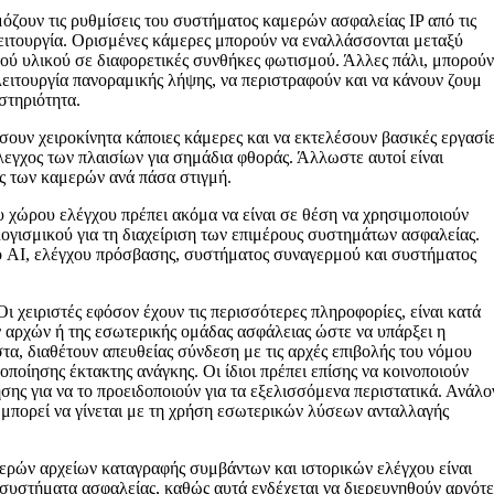
όζουν τις ρυθμίσεις του συστήματος καμερών ασφαλείας IP από τις
ειτουργία. Ορισμένες κάμερες μπορούν να εναλλάσσονται μεταξύ
ού υλικού σε διαφορετικές συνθήκες φωτισμού. Άλλες πάλι, μπορούν
ειτουργία πανοραμικής λήψης, να περιστραφούν και να κάνουν ζουμ
στηριότητα.
ίσουν χειροκίνητα κάποιες κάμερες και να εκτελέσουν βασικές εργασί
εγχος των πλαισίων για σημάδια φθοράς. Άλλωστε αυτοί είναι
ας των καμερών ανά πάσα στιγμή.
ου χώρου ελέγχου πρέπει ακόμα να είναι σε θέση να χρησιμοποιούν
λογισμικού για τη διαχείριση των επιμέρους συστημάτων ασφαλείας.
ο AI, ελέγχου πρόσβασης, συστήματος συναγερμού και συστήματος
ι χειριστές εφόσον έχουν τις περισσότερες πληροφορίες, είναι κατά
 αρχών ή της εσωτερικής ομάδας ασφάλειας ώστε να υπάρξει η
τα, διαθέτουν απευθείας σύνδεση με τις αρχές επιβολής του νόμου
ποίησης έκτακτης ανάγκης. Οι ίδιοι πρέπει επίσης να κοινοποιούν
σης για να το προειδοποιούν για τα εξελισσόμενα περιστατικά. Ανάλο
ό μπορεί να γίνεται με τη χρήση εσωτερικών λύσεων ανταλλαγής
ρών αρχείων καταγραφής συμβάντων και ιστορικών ελέγχου είναι
ι συστήματα ασφαλείας, καθώς αυτά ενδέχεται να διερευνηθούν αργότ