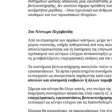
συστημάτων φυσικής ασφάλειας μιας εγκατάστασης μι
βιντεοεπιτήρησης, δεν αποτελεί σήμερα πρόσθετη πολ
ανεξαρτήτου μεγέθους – όπου τεχνολογία και άνθρωπ
υποδομών και των περιουσιακών στοιχείων.
Του Νέστωρα Πεχλιβανίδη
Από τα στρατηγεία των αρχαίων κάστρων, μέχρι τα 
χώρου εποπτείας, υπήρξε καθοριστική ανά τους αιών
αποτελεσματικότητας και τη διατήρηση της επίγνωση
σχεδιασμού των κέντρων ελέγχου αντικατοπτρίζει μι
τις μεταβαλλόμενες επιχειρησιακές ανάγκες και τη
Τα συστήματα βιντεοεπιτήρησης αποτελούν πλέον τ
εγκαταστάσεων. Τα άρτια εγκατεστημένα συστήματα
λειτουργούν ως αποτρεπτικός παράγοντας κατά εγκ
απειλών και αποτροπή εισβολών ή άλλων παραβ
Σήμερα και κόντρα θα έλεγε κανείς, στο πνεύμα της 
διαχείριση συστημάτων ασφαλείας είναι εφικτή εξ’ 
επαγγελματικές εγκαταστάσεις βιντεοεπιτήρηση
λειτουργεί ως κέντρο ελέγχου για τις διασυνδεδεμέ
Σίγουρα θα μπορούσαμε να παρομοιάσουμε ένα τέτο