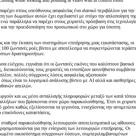
ussing while looking and pointing at video wall in control room
παρέχει στους υπεύθυνους ασφαλείας ένα ιδανικό περιβάλλον για την
η των δωματίων αυτών έχει σχεδιαστεί με στόχο την απλοποίηση τη
 ενώ παράλληλα να παρέχει στους χειριστές πρόσβαση στις τεχνολογί
ν και την προειδοποίηση του προσωπικού στο χώρο για ύποπτη
ς και την έκταση των συστημάτων επιτήρησης μιας εγκατάστασης, οι
 100 ζωντανές ροές βίντεο με αποτέλεσμα να συγκεντρώνεται τεράστ
όπτων δραστηριοτήτων.
α ελέγχου, εγγυάται ότι οι ζωντανές εικόνες που καλύπτουν βασικά
ς, διευκολύνοντας τους χειριστές να εντοπίζουν ασυνήθιστα συμβάντα
 πλέον, πολλές σύγχρονες λύσεις ασφαλείας αξιοποιούν
, όπως είναι το λογισμικό ανάλυσης βίντεο με AI αλλά και αισθητήρες
πιθανών απειλών.
ουργούν και ως μέσο ανταλλαγής πληροφοριών μεταξύ των κατά τόπου
αλλήλων που βρίσκονται στον χώρο παρακολούθησης. Έτσι οι χειριστ
χρόνο καθώς εξελίσσονται τα γεγονότα, ενισχύοντας την αντιμετώπι
 επικίνδυνες καταστάσεις.
ι σταθμοί παρακολούθησης λειτουργούν αποτελεσματικά ως αίθουσες
ρησιμοποιούνται για την ενίσχυση των λειτουργιών επιτήρησης. Οι
ληρωμένο οικοσύστημα σύγχρονων λύσεων, συμπεριλαμβανομένων