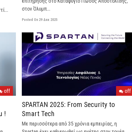
επιτήρησης στο Καταφύγιο Γιώσος Αποστολίδης,
στον Όλυμπ...
ί...
Posted On
29 Δεκ 2025
off
off
SPARTAN 2025: From Security to
 !
Smart Tech
Με περισσότερα από 35 χρόνια εμπειρίας, η
an
Spartan έχει καθιερωθεί ως ηγέτης στον τομέα