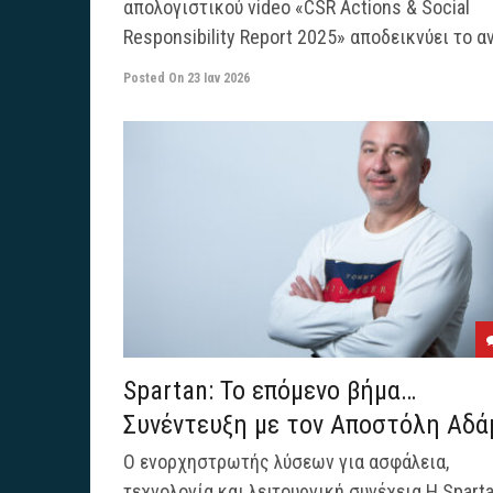
απολογιστικού video «CSR Actions & Social
Responsibility Report 2025» αποδεικνύει το αντ
Posted On
23 Ιαν 2026
Spartan: Το επόμενο βήμα…
Συνέντευξη με τον Αποστόλη Αδάμ
Ο ενορχηστρωτής λύσεων για ασφάλεια,
τεχνολογία και λειτουργική συνέχεια Η Spart