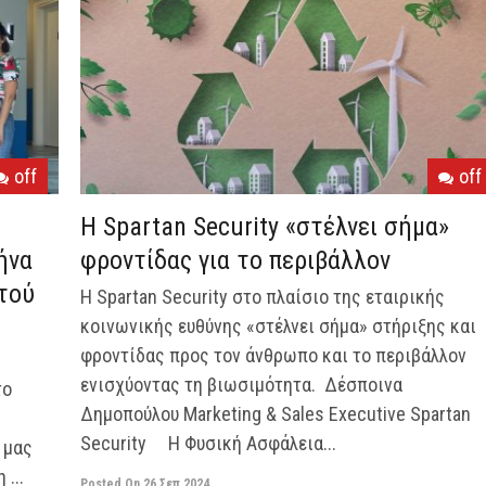
off
off
H Spartan Security «στέλνει σήμα»
ήνα
φροντίδας για το περιβάλλον
τού
Η Spartan Security στο πλαίσιο της εταιρικής
κοινωνικής ευθύνης «στέλνει σήμα» στήριξης και
φροντίδας προς τον άνθρωπο και το περιβάλλον
ενισχύοντας τη βιωσιμότητα. Δέσποινα
το
Δημοπούλου Marketing & Sales Executive Spartan
Security Η Φυσική Ασφάλεια...
 μας
...
Posted On
26 Σεπ 2024