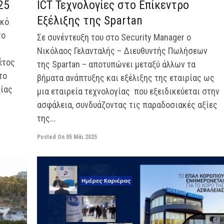
25
ICT Τεχνολογίες στο Επίκεντρο
Εξέλιξης της Spartan
ικό
το
Σε συνέντευξη του στο Security Manager o
Νικόλαος Γελανταλής – Διευθυντής Πωλήσεων
έτος
της Spartan – αποτυπώνει μεταξύ άλλων τα
το
βήματα ανάπτυξης και εξέλιξης της εταιρίας ως
ξίας
μια εταιρεία τεχνολογίας που εξειδικεύεται στην
ασφάλεια, συνδυάζοντας τις παραδοσιακές αξίες
της...
Posted On
05 Μάι 2025