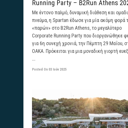
Running Party – B2Run Athens 20
Με έντονο παλμό, δυναμική διάθεση και ομαδ
πνεύμα, η Spartan έδωσε για μία ακόμη φορά 
«παρών» στο B2Run Athens, το μεγαλύτερο
Corporate Running Party που διοργανώθηκε φ
για 6η συνεχή χρονιά, την Πέμπτη 29 Μαΐου, σ
ΟΑΚΑ. Πρόκειται για μια μοναδική γιορτή ευε
...
Posted On
03 Ιούν 2025