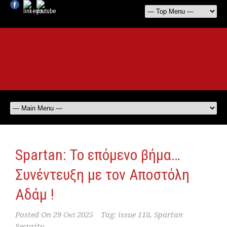
Spartan: Το επόμενο βήμα…
Συνέντευξη με τον Αποστόλη
Αδάμ !
Posted On
29 Οκτ 2025
Tag:
issue 118
,
Spartan
Security