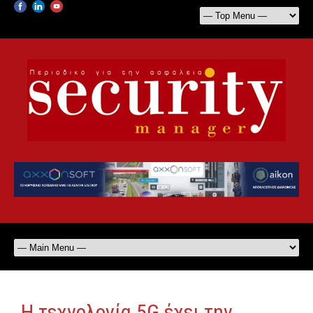
H τεχνολογία 5G έχει την