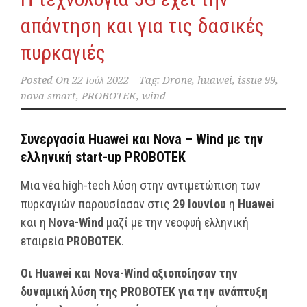
απάντηση και για τις δασικές
πυρκαγιές
Posted On
22 Ιούλ 2022
Tag:
Drone
,
huawei
,
issue 99
,
nova smart
,
PROBOTEK
,
wind
Συνεργασία Huawei και Nova – Wind με την
ελληνική start-up PROBOTEK
Μια νέα high-tech λύση στην αντιμετώπιση των
πυρκαγιών παρουσίασαν στις
29 Ιουνίου
η
Huawei
και η N
ova-Wind
μαζί με την νεοφυή ελληνική
εταιρεία
PROBOTEK
.
Οι Huawei και Nova-Wind αξιοποίησαν την
δυναμική λύση της PROBOTEK για την ανάπτυξη