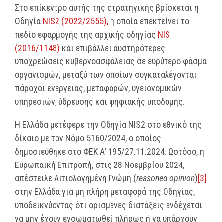
Στο επίκεντρο αυτής της στρατηγικής βρίσκεται η
Οδηγία
NIS2 (2022/2555),
η οποία επεκτείνει το
πεδίο εφαρμογής της αρχικής οδηγίας
NIS
(2016/1148)
και επιβάλλει αυστηρότερες
υποχρεώσεις κυβερνοασφάλειας σε ευρύτερο φάσμα
οργανισμών, μεταξύ των οποίων συγκαταλέγονται
πάροχοι ενέργειας, μεταφορών, υγειονομικών
υπηρεσιών, ύδρευσης και ψηφιακής υποδομής.
Η Ελλάδα μετέφερε την Οδηγία NIS2 στο εθνικό της
δίκαιο με τον Νόμο 5160/2024, ο οποίος
δημοσιεύθηκε στο ΦΕΚ Α’ 195/27.11.2024. Ωστόσο, η
Ευρωπαϊκή Επιτροπή, στις 28 Νοεμβρίου 2024,
απέστειλε Αιτιολογημένη Γνώμη (
reasoned opinion
)
[3]
στην Ελλάδα για μη πλήρη μεταφορά της Οδηγίας,
υποδεικνύοντας ότι ορισμένες διατάξεις ενδέχεται
να μην έχουν ενσωματωθεί πλήρως ή να υπάρχουν