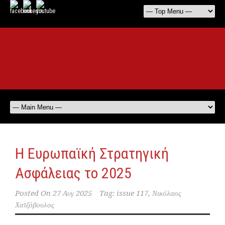
Η Ευρωπαϊκή Στρατηγική
Ασφάλειας το 2025
Posted On
27 Αυγ 2025
Tag:
issue 117
,
Νικόλαος
Χατζόβουλος