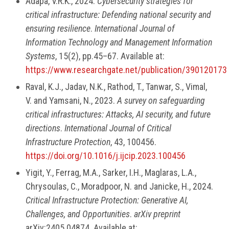
Adapa, V.R.K., 2024.
Cybersecurity strategies for
critical infrastructure: Defending national security and
ensuring resilience
.
International Journal of
Information Technology and Management Information
Systems
, 15(2), pp.45–67. Available at:
https://www.researchgate.net/publication/390120173
Raval, K.J., Jadav, N.K., Rathod, T., Tanwar, S., Vimal,
V. and Yamsani, N., 2023.
A survey on safeguarding
critical infrastructures: Attacks, AI security, and future
directions
.
International Journal of Critical
Infrastructure Protection
, 43, 100456.
https://doi.org/10.1016/j.ijcip.2023.100456
Yigit, Y., Ferrag, M.A., Sarker, I.H., Maglaras, L.A.,
Chrysoulas, C., Moradpoor, N. and Janicke, H., 2024.
Critical Infrastructure Protection: Generative AI,
Challenges, and Opportunities
.
arXiv preprint
arXiv:2405.04874. Available at: