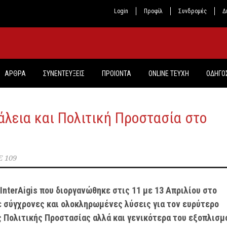
Login
Προφίλ
Συνδρομές
Δ
ΑΡΘΡΑ
ΣΥΝΕΝΤΕΥΞΕΙΣ
ΠΡΟΙΟΝΤΑ
ONLINE TEYXH
ΟΔΗΓΟΣ
άλεια και Πολιτική Προστασία στο
E 109
nterAigis που διοργανώθηκε στις 11 με 13 Απριλίου στο
ε σύγχρονες και ολοκληρωμένες λύσεις για τον ευρύτερο
ς Πολιτικής Προστασίας αλλά και γενικότερα του εξοπλισμ