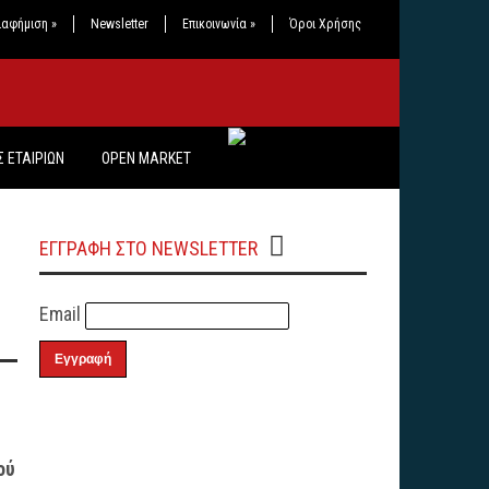
ιαφήμιση
»
Newsletter
Επικοινωνία
»
Όροι Χρήσης
 ΕΤΑΙΡΙΩΝ
OPEN MARKET
ΕΓΓΡΑΦΗ ΣΤΟ NEWSLETTER
Email
ού