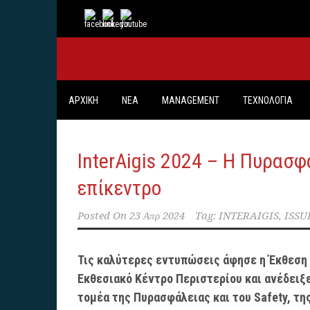
ΑΡΧΙΚΗ
ΝΕΑ
MANAGEMENT
ΤΕΧΝΟΛΟΓΙΑ
InterAigis 2024 – H Πυρασφ
επίκεντρο
Posted On
23 Απρ 2024
Tag:
INTERAIGIS
,
ISSU
Τις καλύτερες εντυπώσεις άφησε η Έκθεση I
Εκθεσιακό Κέντρο Περιστερίου και ανέδειξ
τομέα της Πυρασφάλειας και του Safety, τη